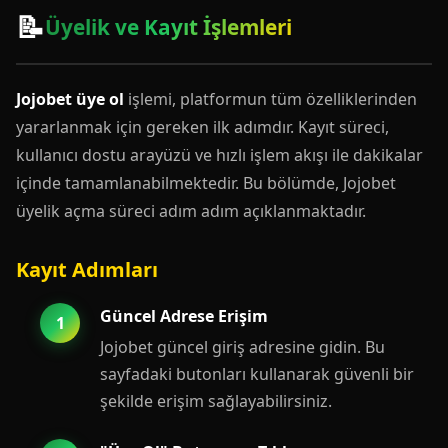
📝
Üyelik ve Kayıt İşlemleri
Jojobet üye ol
işlemi, platformun tüm özelliklerinden
yararlanmak için gereken ilk adımdır. Kayıt süreci,
kullanıcı dostu arayüzü ve hızlı işlem akışı ile dakikalar
içinde tamamlanabilmektedir. Bu bölümde, Jojobet
üyelik açma süreci adım adım açıklanmaktadır.
Kayıt Adımları
Güncel Adrese Erişim
Jojobet güncel giriş adresine gidin. Bu
sayfadaki butonları kullanarak güvenli bir
şekilde erişim sağlayabilirsiniz.