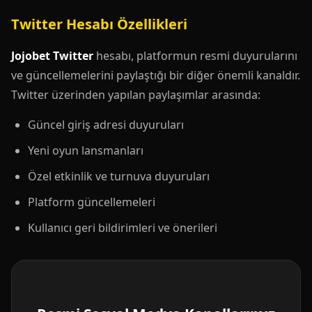
Twitter Hesabı Özellikleri
Jojobet Twitter
hesabı, platformun resmi duyurularını
ve güncellemelerini paylaştığı bir diğer önemli kanaldır.
Twitter üzerinden yapılan paylaşımlar arasında:
Güncel giriş adresi duyuruları
Yeni oyun lansmanları
Özel etkinlik ve turnuva duyuruları
Platform güncellemeleri
Kullanıcı geri bildirimleri ve önerileri