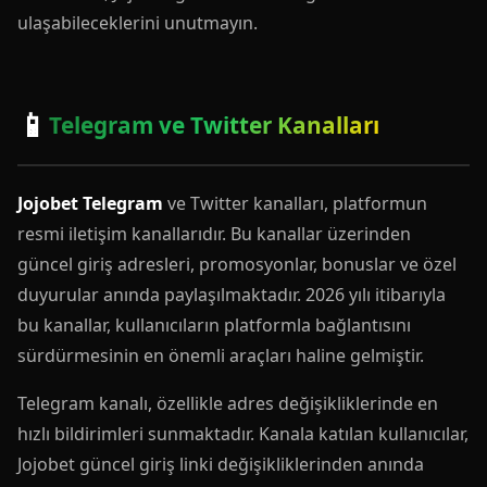
ulaşabileceklerini unutmayın.
📱
Telegram ve Twitter Kanalları
Jojobet Telegram
ve Twitter kanalları, platformun
resmi iletişim kanallarıdır. Bu kanallar üzerinden
güncel giriş adresleri, promosyonlar, bonuslar ve özel
duyurular anında paylaşılmaktadır. 2026 yılı itibarıyla
bu kanallar, kullanıcıların platformla bağlantısını
sürdürmesinin en önemli araçları haline gelmiştir.
Telegram kanalı, özellikle adres değişikliklerinde en
hızlı bildirimleri sunmaktadır. Kanala katılan kullanıcılar,
Jojobet güncel giriş linki değişikliklerinden anında