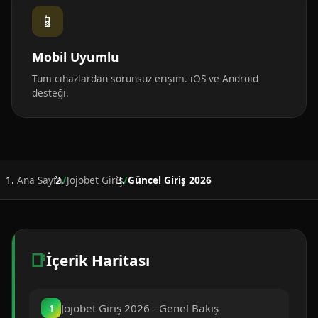
📱
Mobil Uyumlu
Tüm cihazlardan sorunsuz erişim. iOS ve Android
desteği.
Ana Sayfa
/
Jojobet Giriş
/
Güncel Giriş 2026
📑
İçerik Haritası
Jojobet Giriş 2026 - Genel Bakış
1