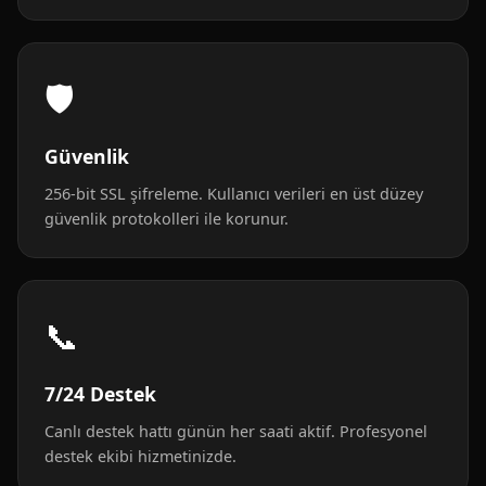
🛡️
Güvenlik
256-bit SSL şifreleme. Kullanıcı verileri en üst düzey
güvenlik protokolleri ile korunur.
📞
7/24 Destek
Canlı destek hattı günün her saati aktif. Profesyonel
destek ekibi hizmetinizde.