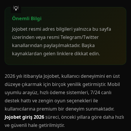
Önemli Bilgi
Jojobet resmi adres bilgileri yalnızca bu sayfa
üzerinden veya resmi Telegram/Twitter
kanallarından paylaşılmaktadır. Başka
kaynaklardan gelen linklere dikkat edin.
2026 yılı itibarıyla Jojobet, kullanıcı deneyimini en üst
düzeye çıkarmak için birçok yenilik getirmiştir. Mobil
uyumlu arayüz, hızlı ödeme sistemleri, 7/24 canlı
destek hattı ve zengin oyun seçenekleri ile
kullanıcılarına premium bir deneyim sunmaktadır.
Jojobet giriş 2026
süreci, önceki yıllara göre daha hızlı
ve güvenli hale getirilmiştir.