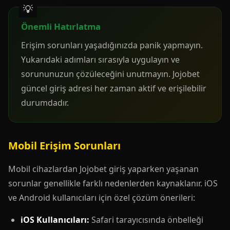
Önemli Hatırlatma
Erişim sorunları yaşadığınızda panik yapmayın.
Yukarıdaki adımları sırasıyla uygulayın ve
sorununuzun çözüleceğini unutmayın. Jojobet
güncel giriş adresi her zaman aktif ve erişilebilir
durumdadır.
Mobil Erişim Sorunları
Mobil cihazlardan Jojobet giriş yaparken yaşanan
sorunlar genellikle farklı nedenlerden kaynaklanır. iOS
ve Android kullanıcıları için özel çözüm önerileri:
iOS Kullanıcıları:
Safari tarayıcısında önbelleği