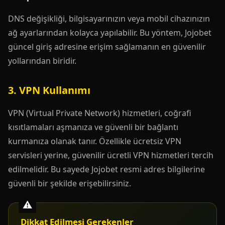
DNS değişikliği, bilgisayarınızın veya mobil cihazınızın
ağ ayarlarından kolayca yapılabilir. Bu yöntem, Jojobet
güncel giriş adresine erişim sağlamanın en güvenilir
yollarından biridir.
3. VPN Kullanımı
VPN (Virtual Private Network) hizmetleri, coğrafi
kısıtlamaları aşmanıza ve güvenli bir bağlantı
kurmanıza olanak tanır. Özellikle ücretsiz VPN
servisleri yerine, güvenilir ücretli VPN hizmetleri tercih
edilmelidir. Bu sayede Jojobet resmi adres bilgilerine
güvenli bir şekilde erişebilirsiniz.
Dikkat Edilmesi Gerekenler