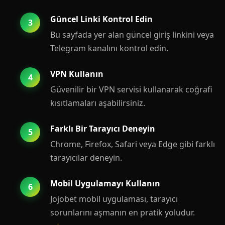
Güncel Linki Kontrol Edin
Bu sayfada yer alan güncel giriş linkini veya
Telegram kanalını kontrol edin.
VPN Kullanın
Güvenilir bir VPN servisi kullanarak coğrafi
kısıtlamaları aşabilirsiniz.
Farklı Bir Tarayıcı Deneyin
Chrome, Firefox, Safari veya Edge gibi farklı
tarayıcılar deneyin.
Mobil Uygulamayı Kullanın
Jojobet mobil uygulaması, tarayıcı
sorunlarını aşmanın en pratik yoludur.