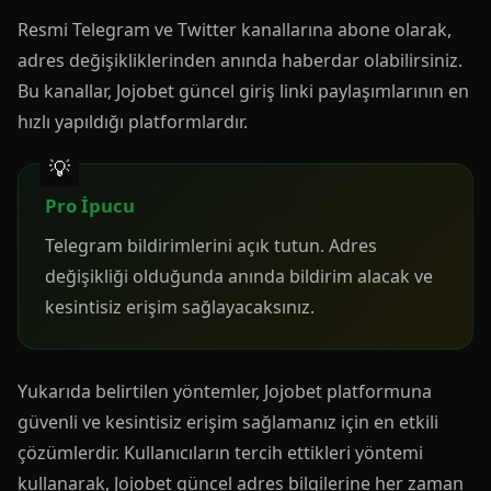
Resmi Telegram ve Twitter kanallarına abone olarak,
adres değişikliklerinden anında haberdar olabilirsiniz.
Bu kanallar, Jojobet güncel giriş linki paylaşımlarının en
hızlı yapıldığı platformlardır.
Pro İpucu
Telegram bildirimlerini açık tutun. Adres
değişikliği olduğunda anında bildirim alacak ve
kesintisiz erişim sağlayacaksınız.
Yukarıda belirtilen yöntemler, Jojobet platformuna
güvenli ve kesintisiz erişim sağlamanız için en etkili
çözümlerdir. Kullanıcıların tercih ettikleri yöntemi
kullanarak, Jojobet güncel adres bilgilerine her zaman