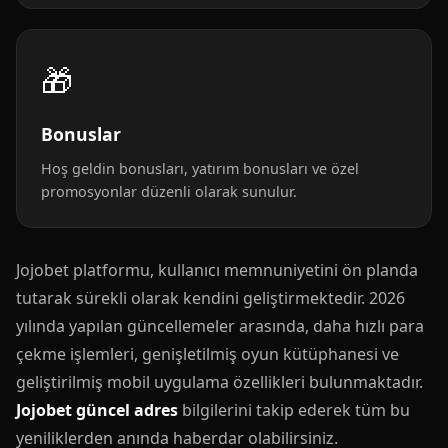
🎁
Bonuslar
Hoş geldin bonusları, yatırım bonusları ve özel
promosyonlar düzenli olarak sunulur.
Jojobet platformu, kullanıcı memnuniyetini ön planda
tutarak sürekli olarak kendini geliştirmektedir. 2026
yılında yapılan güncellemeler arasında, daha hızlı para
çekme işlemleri, genişletilmiş oyun kütüphanesi ve
geliştirilmiş mobil uygulama özellikleri bulunmaktadır.
Jojobet güncel adres
bilgilerini takip ederek tüm bu
yeniliklerden anında haberdar olabilirsiniz.