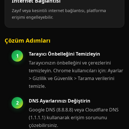
İnternet Bağlantısı
Zayıf veya kesintili internet bağlantısı, platforma
erişimi engelleyebilir.
Çözüm Adımları
Tarayıcı Önbelleğini Temizleyin
Tarayıcınızın önbelleğini ve çerezlerini
temizleyin. Chrome kullanıcıları için: Ayarlar
> Gizlilik ve Güvenlik > Tarama verilerini
temizle.
DNS Ayarlarınızı Değiştirin
Google DNS (8.8.8.8) veya Cloudflare DNS
(1.1.1.1) kullanarak erişim sorununu
çözebilirsiniz.