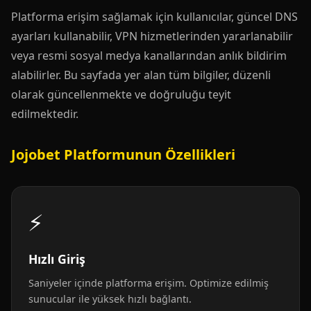
Platforma erişim sağlamak için kullanıcılar, güncel DNS
ayarları kullanabilir, VPN hizmetlerinden yararlanabilir
veya resmi sosyal medya kanallarından anlık bildirim
alabilirler. Bu sayfada yer alan tüm bilgiler, düzenli
olarak güncellenmekte ve doğruluğu teyit
edilmektedir.
Jojobet Platformunun Özellikleri
⚡
Hızlı Giriş
Saniyeler içinde platforma erişim. Optimize edilmiş
sunucular ile yüksek hızlı bağlantı.