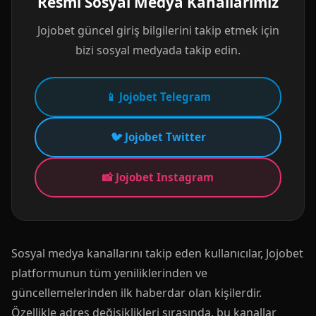
Resmi Sosyal Medya Kanallarımız
Jojobet güncel giriş bilgilerini takip etmek için
bizi sosyal medyada takip edin.
📱 Jojobet Telegram
🐦 Jojobet Twitter
📸 Jojobet Instagram
Sosyal medya kanallarını takip eden kullanıcılar, Jojobet
platformunun tüm yeniliklerinden ve
güncellemelerinden ilk haberdar olan kişilerdir.
Özellikle adres değişiklikleri sırasında, bu kanallar