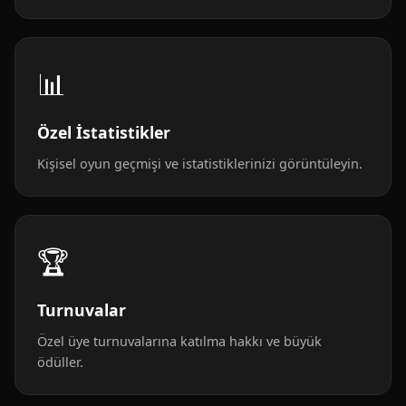
📊
Özel İstatistikler
Kişisel oyun geçmişi ve istatistiklerinizi görüntüleyin.
🏆
Turnuvalar
Özel üye turnuvalarına katılma hakkı ve büyük
ödüller.