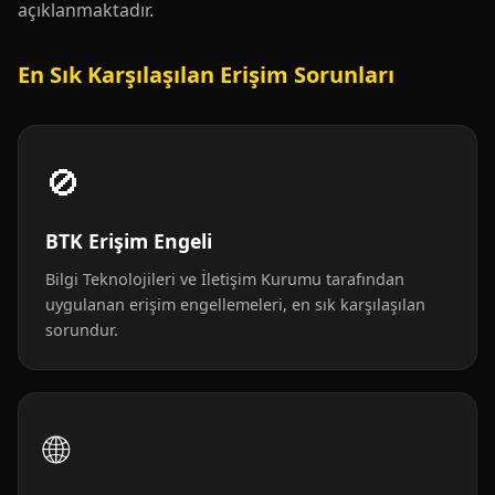
açıklanmaktadır.
En Sık Karşılaşılan Erişim Sorunları
🚫
BTK Erişim Engeli
Bilgi Teknolojileri ve İletişim Kurumu tarafından
uygulanan erişim engellemeleri, en sık karşılaşılan
sorundur.
🌐