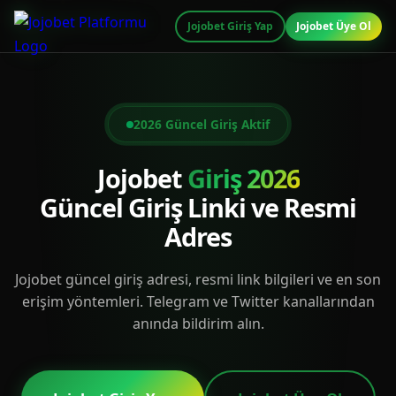
Jojobet Giriş Yap
Jojobet Üye Ol
2026 Güncel Giriş Aktif
Jojobet
Giriş 2026
Güncel Giriş Linki ve Resmi
Adres
Jojobet güncel giriş adresi, resmi link bilgileri ve en son
erişim yöntemleri. Telegram ve Twitter kanallarından
anında bildirim alın.