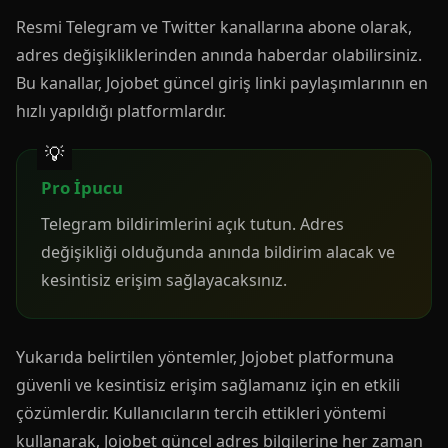
Resmi Telegram ve Twitter kanallarına abone olarak,
adres değişikliklerinden anında haberdar olabilirsiniz.
Bu kanallar, Jojobet güncel giriş linki paylaşımlarının en
hızlı yapıldığı platformlardır.
Pro İpucu
Telegram bildirimlerini açık tutun. Adres
değişikliği olduğunda anında bildirim alacak ve
kesintisiz erişim sağlayacaksınız.
Yukarıda belirtilen yöntemler, Jojobet platformuna
güvenli ve kesintisiz erişim sağlamanız için en etkili
çözümlerdir. Kullanıcıların tercih ettikleri yöntemi
kullanarak, Jojobet güncel adres bilgilerine her zaman