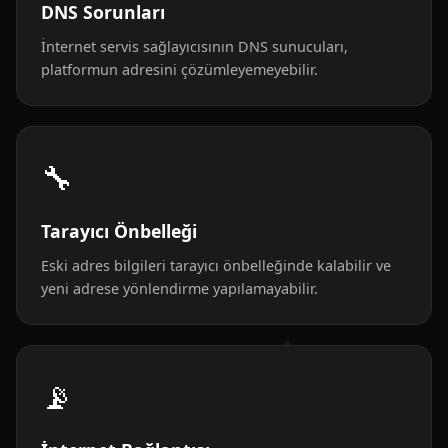
DNS Sorunları
İnternet servis sağlayıcısının DNS sunucuları,
platformun adresini çözümleyemeyebilir.
🔧
Tarayıcı Önbelleği
Eski adres bilgileri tarayıcı önbelleğinde kalabilir ve
yeni adrese yönlendirme yapılamayabilir.
📡