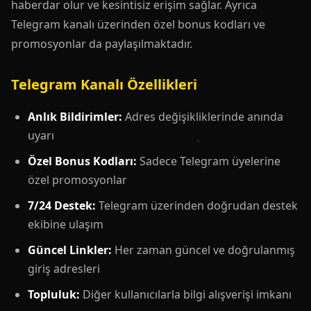
haberdar olur ve kesintisiz erişim sağlar. Ayrıca
Telegram kanalı üzerinden özel bonus kodları ve
promosyonlar da paylaşılmaktadır.
Telegram Kanalı Özellikleri
Anlık Bildirimler:
Adres değişikliklerinde anında
uyarı
Özel Bonus Kodları:
Sadece Telegram üyelerine
özel promosyonlar
7/24 Destek:
Telegram üzerinden doğrudan destek
ekibine ulaşım
Güncel Linkler:
Her zaman güncel ve doğrulanmış
giriş adresleri
Topluluk:
Diğer kullanıcılarla bilgi alışverişi imkanı