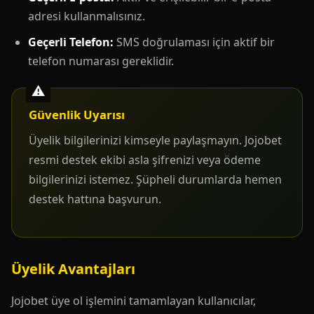
adresi kullanmalısınız.
Geçerli Telefon:
SMS doğrulaması için aktif bir
telefon numarası gereklidir.
Güvenlik Uyarısı
Üyelik bilgilerinizi kimseyle paylaşmayın. Jojobet
resmi destek ekibi asla şifrenizi veya ödeme
bilgilerinizi istemez. Şüpheli durumlarda hemen
destek hattına başvurun.
Üyelik Avantajları
Jojobet üye ol işlemini tamamlayan kullanıcılar,