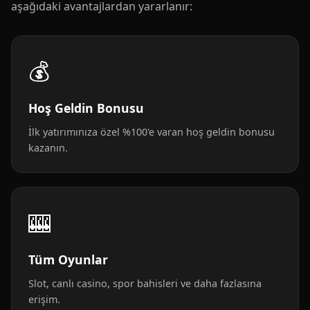
aşağıdaki avantajlardan yararlanır:
💰
Hoş Geldin Bonusu
İlk yatırımınıza özel %100'e varan hoş geldin bonusu
kazanın.
🎰
Tüm Oyunlar
Slot, canlı casino, spor bahisleri ve daha fazlasına
erişim.