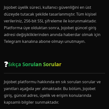
Jojobet üyelik süreci, kullanıcı güvenliğini en üst
düzeyde tutacak şekilde tasarlanmıştır. Tüm kişisel
verileriniz, 256-bit SSL şifreleme ile korunmaktadır.
Platforma üye olduktan sonra, Jojobet güncel giriş
adresi değişikliklerinden anında haberdar olmak için
Telegram kanalına abone olmayı unutmayın.
❓
Sıkça Sorulan Sorular
Jojobet platformu hakkında en sık sorulan sorular ve
yanıtları aşağıda yer almaktadır. Bu bölüm, Jojobet
giriş, güncel adres, üyelik ve erişim konularında
kapsamlı bilgiler sunmaktadır.