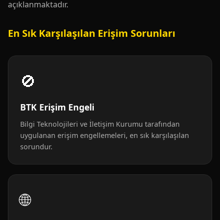
açıklanmaktadır.
En Sık Karşılaşılan Erişim Sorunları
🚫
BTK Erişim Engeli
Bilgi Teknolojileri ve İletişim Kurumu tarafından
uygulanan erişim engellemeleri, en sık karşılaşılan
sorundur.
🌐