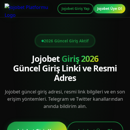
Jojobet Giriş Yap
Jojobet Üye Ol
2026 Güncel Giriş Aktif
Jojobet
Giriş 2026
Güncel Giriş Linki ve Resmi
Adres
Jojobet güncel giriş adresi, resmi link bilgileri ve en son
erişim yöntemleri. Telegram ve Twitter kanallarından
anında bildirim alın.