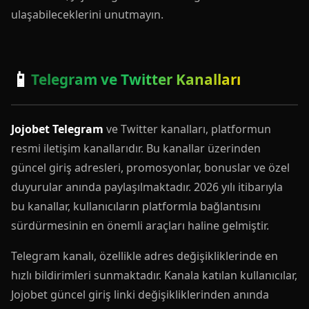
ulaşabileceklerini unutmayın.
📱
Telegram ve Twitter Kanalları
Jojobet Telegram
ve Twitter kanalları, platformun
resmi iletişim kanallarıdır. Bu kanallar üzerinden
güncel giriş adresleri, promosyonlar, bonuslar ve özel
duyurular anında paylaşılmaktadır. 2026 yılı itibarıyla
bu kanallar, kullanıcıların platformla bağlantısını
sürdürmesinin en önemli araçları haline gelmiştir.
Telegram kanalı, özellikle adres değişikliklerinde en
hızlı bildirimleri sunmaktadır. Kanala katılan kullanıcılar,
Jojobet güncel giriş linki değişikliklerinden anında