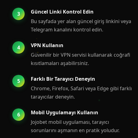
Güncel Linki Kontrol Edin
Bu sayfada yer alan güncel giriş linkini veya
Telegram kanalını kontrol edin.
VPN Kullanın
Güvenilir bir VPN servisi kullanarak coğrafi
kısıtlamaları aşabilirsiniz.
Farklı Bir Tarayıcı Deneyin
Chrome, Firefox, Safari veya Edge gibi farklı
tarayıcılar deneyin.
Mobil Uygulamayı Kullanın
Jojobet mobil uygulaması, tarayıcı
sorunlarını aşmanın en pratik yoludur.