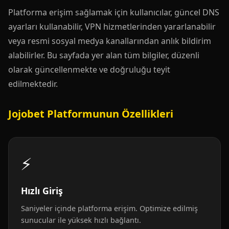
Platforma erişim sağlamak için kullanıcılar, güncel DNS
ayarları kullanabilir, VPN hizmetlerinden yararlanabilir
veya resmi sosyal medya kanallarından anlık bildirim
alabilirler. Bu sayfada yer alan tüm bilgiler, düzenli
olarak güncellenmekte ve doğruluğu teyit
edilmektedir.
Jojobet Platformunun Özellikleri
⚡
Hızlı Giriş
Saniyeler içinde platforma erişim. Optimize edilmiş
sunucular ile yüksek hızlı bağlantı.