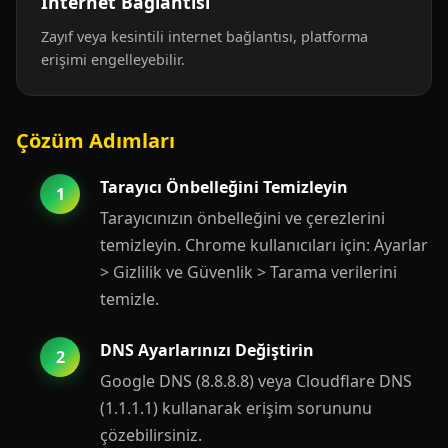
İnternet Bağlantısı
Zayıf veya kesintili internet bağlantısı, platforma
erişimi engelleyebilir.
Çözüm Adımları
Tarayıcı Önbelleğini Temizleyin
Tarayıcınızın önbelleğini ve çerezlerini
temizleyin. Chrome kullanıcıları için: Ayarlar
> Gizlilik ve Güvenlik > Tarama verilerini
temizle.
DNS Ayarlarınızı Değiştirin
Google DNS (8.8.8.8) veya Cloudflare DNS
(1.1.1.1) kullanarak erişim sorununu
çözebilirsiniz.