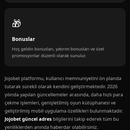
🎁
Bonuslar
Hoş geldin bonusları, yatırım bonusları ve özel
promosyonlar düzenli olarak sunulur.
Jojobet platformu, kullanıcı memnuniyetini ön planda
tutarak sürekli olarak kendini geliştirmektedir. 2026
yılında yapılan güncellemeler arasında, daha hızlı para
çekme işlemleri, genişletilmiş oyun kütüphanesi ve
geliştirilmiş mobil uygulama özellikleri bulunmaktadır.
Jojobet güncel adres
bilgilerini takip ederek tüm bu
yeniliklerden anında haberdar olabilirsiniz.