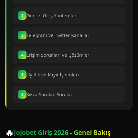
Güncel Giriş Yöntemleri
2
Telegram ve Twitter Kanalları
3
Erişim Sorunları ve Çözümler
4
Üyelik ve Kayıt İşlemleri
5
Sıkça Sorulan Sorular
6
🔥
Jojobet Giriş 2026 - Genel Bakış