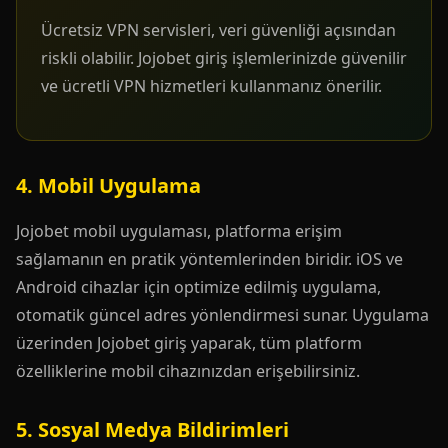
Ücretsiz VPN servisleri, veri güvenliği açısından
riskli olabilir. Jojobet giriş işlemlerinizde güvenilir
ve ücretli VPN hizmetleri kullanmanız önerilir.
4. Mobil Uygulama
Jojobet mobil uygulaması, platforma erişim
sağlamanın en pratik yöntemlerinden biridir. iOS ve
Android cihazlar için optimize edilmiş uygulama,
otomatik güncel adres yönlendirmesi sunar. Uygulama
üzerinden Jojobet giriş yaparak, tüm platform
özelliklerine mobil cihazınızdan erişebilirsiniz.
5. Sosyal Medya Bildirimleri