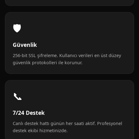
🛡️
Güvenlik
256-bit SSL şifreleme. Kullanıcı verileri en üst düzey
güvenlik protokolleri ile korunur.
📞
7/24 Destek
Canlı destek hattı günün her saati aktif. Profesyonel
destek ekibi hizmetinizde.