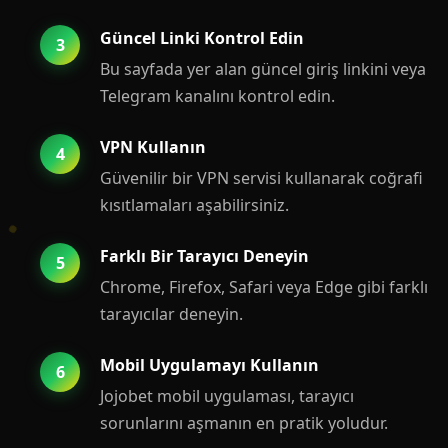
Güncel Linki Kontrol Edin
Bu sayfada yer alan güncel giriş linkini veya
Telegram kanalını kontrol edin.
VPN Kullanın
Güvenilir bir VPN servisi kullanarak coğrafi
kısıtlamaları aşabilirsiniz.
Farklı Bir Tarayıcı Deneyin
Chrome, Firefox, Safari veya Edge gibi farklı
tarayıcılar deneyin.
Mobil Uygulamayı Kullanın
Jojobet mobil uygulaması, tarayıcı
sorunlarını aşmanın en pratik yoludur.