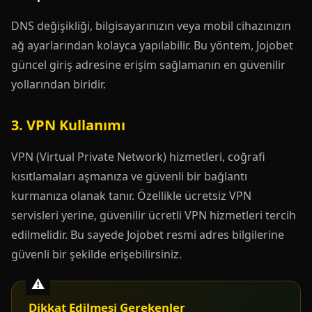
DNS değişikliği, bilgisayarınızın veya mobil cihazınızın
ağ ayarlarından kolayca yapılabilir. Bu yöntem, Jojobet
güncel giriş adresine erişim sağlamanın en güvenilir
yollarından biridir.
3. VPN Kullanımı
VPN (Virtual Private Network) hizmetleri, coğrafi
kısıtlamaları aşmanıza ve güvenli bir bağlantı
kurmanıza olanak tanır. Özellikle ücretsiz VPN
servisleri yerine, güvenilir ücretli VPN hizmetleri tercih
edilmelidir. Bu sayede Jojobet resmi adres bilgilerine
güvenli bir şekilde erişebilirsiniz.
Dikkat Edilmesi Gerekenler