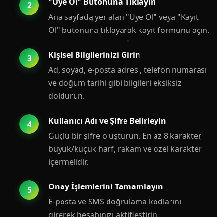
"Üye Ol" Butonuna Tıklayın
Ana sayfada yer alan "Üye Ol" veya "Kayıt
Ol" butonuna tıklayarak kayıt formunu açın.
Kişisel Bilgilerinizi Girin
Ad, soyad, e-posta adresi, telefon numarası
ve doğum tarihi gibi bilgileri eksiksiz
doldurun.
Kullanıcı Adı ve Şifre Belirleyin
Güçlü bir şifre oluşturun. En az 8 karakter,
büyük/küçük harf, rakam ve özel karakter
içermelidir.
Onay İşlemlerini Tamamlayın
E-posta ve SMS doğrulama kodlarını
girerek hesabınızı aktifleştirin.