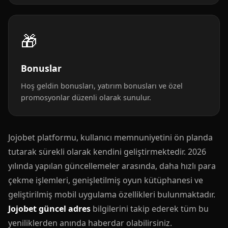
🎁
Bonuslar
Hoş geldin bonusları, yatırım bonusları ve özel
promosyonlar düzenli olarak sunulur.
Jojobet platformu, kullanıcı memnuniyetini ön planda
tutarak sürekli olarak kendini geliştirmektedir. 2026
yılında yapılan güncellemeler arasında, daha hızlı para
çekme işlemleri, genişletilmiş oyun kütüphanesi ve
geliştirilmiş mobil uygulama özellikleri bulunmaktadır.
Jojobet güncel adres
bilgilerini takip ederek tüm bu
yeniliklerden anında haberdar olabilirsiniz.