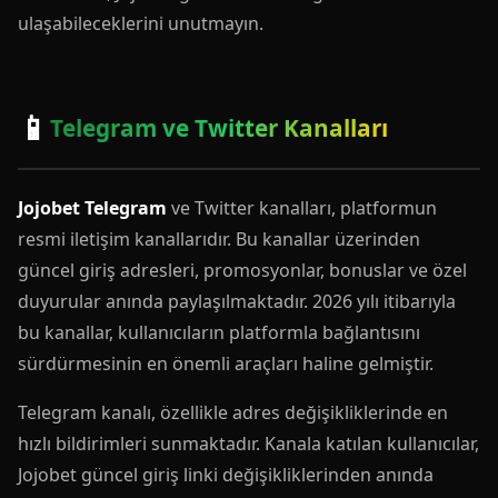
ulaşabileceklerini unutmayın.
📱
Telegram ve Twitter Kanalları
Jojobet Telegram
ve Twitter kanalları, platformun
resmi iletişim kanallarıdır. Bu kanallar üzerinden
güncel giriş adresleri, promosyonlar, bonuslar ve özel
duyurular anında paylaşılmaktadır. 2026 yılı itibarıyla
bu kanallar, kullanıcıların platformla bağlantısını
sürdürmesinin en önemli araçları haline gelmiştir.
Telegram kanalı, özellikle adres değişikliklerinde en
hızlı bildirimleri sunmaktadır. Kanala katılan kullanıcılar,
Jojobet güncel giriş linki değişikliklerinden anında