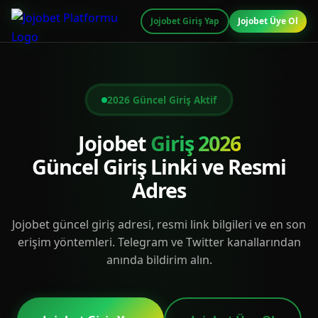
Jojobet Giriş Yap
Jojobet Üye Ol
2026 Güncel Giriş Aktif
Jojobet
Giriş 2026
Güncel Giriş Linki ve Resmi
Adres
Jojobet güncel giriş adresi, resmi link bilgileri ve en son
erişim yöntemleri. Telegram ve Twitter kanallarından
anında bildirim alın.