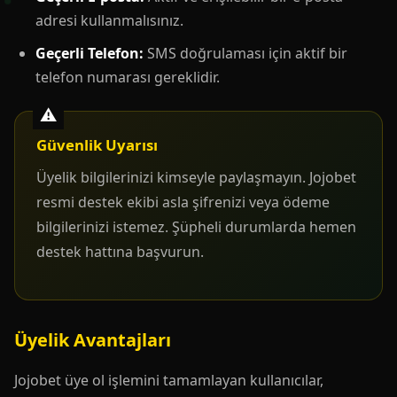
adresi kullanmalısınız.
Geçerli Telefon:
SMS doğrulaması için aktif bir
telefon numarası gereklidir.
Güvenlik Uyarısı
Üyelik bilgilerinizi kimseyle paylaşmayın. Jojobet
resmi destek ekibi asla şifrenizi veya ödeme
bilgilerinizi istemez. Şüpheli durumlarda hemen
destek hattına başvurun.
Üyelik Avantajları
Jojobet üye ol işlemini tamamlayan kullanıcılar,