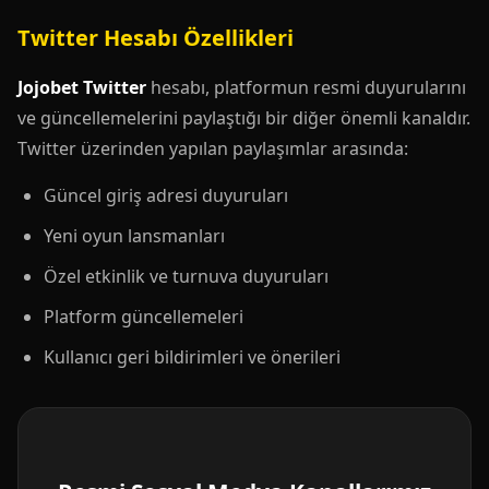
Twitter Hesabı Özellikleri
Jojobet Twitter
hesabı, platformun resmi duyurularını
ve güncellemelerini paylaştığı bir diğer önemli kanaldır.
Twitter üzerinden yapılan paylaşımlar arasında:
Güncel giriş adresi duyuruları
Yeni oyun lansmanları
Özel etkinlik ve turnuva duyuruları
Platform güncellemeleri
Kullanıcı geri bildirimleri ve önerileri