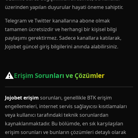
üzerinden yapılan duyurular hayati öneme sahiptir.
Telegram ve Twitter kanallarına abone olmak
tamamen ücretsizdir ve herhangi bir kişisel bilgi
paylaşımı gerektirmez. Sadece kanallara katılarak,
Jojobet güncel giriş bilgilerini anında alabilirsiniz.
⚠️
Erişim Sorunları ve Çözümler
Jojobet erişim
sorunları, genellikle BTK erişim
engellemeleri, internet servis sağlayıcısı kısıtlamaları
veya kullanıcı tarafındaki teknik sorunlardan
kaynaklanmaktadır. Bu bölümde, en sık karşılaşılan
erişim sorunları ve bunların çözümleri detaylı olarak