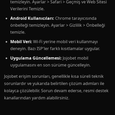
temizleyin. Ayarlar > Safari > Geçmiş ve Web Sitesi
Verilerini Temizle.
Android Kullanıcıları:
Chrome tarayıcısında
önbelleği temizleyin. Ayarlar > Gizlilik > Önbelleği
temizle.
Mobil Veri:
Wi-Fi yerine mobil veri kullanmayı
deneyin. Bazı ISP'ler farklı kısıtlamalar uygular.
Uygulama Güncellemesi:
Jojobet mobil
uygulamasını en son sürüme güncelleyin.
Jojobet erişim sorunları, genellikle kısa süreli teknik
sorunlardır ve yukarıda belirtilen çözüm adımları ile
kolayca çözülebilir. Sorun devam ederse, resmi destek
kanallarından yardım alabilirsiniz.