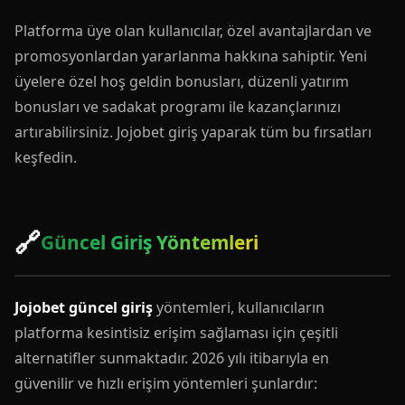
Platforma üye olan kullanıcılar, özel avantajlardan ve
promosyonlardan yararlanma hakkına sahiptir. Yeni
üyelere özel hoş geldin bonusları, düzenli yatırım
bonusları ve sadakat programı ile kazançlarınızı
artırabilirsiniz. Jojobet giriş yaparak tüm bu fırsatları
keşfedin.
🔗
Güncel Giriş Yöntemleri
Jojobet güncel giriş
yöntemleri, kullanıcıların
platforma kesintisiz erişim sağlaması için çeşitli
alternatifler sunmaktadır. 2026 yılı itibarıyla en
güvenilir ve hızlı erişim yöntemleri şunlardır: