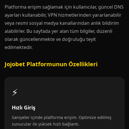
Platforma erişim sağlamak için kullanıcılar, güncel DNS
ayarları kullanabilir, VPN hizmetlerinden yararlanabilir
veya resmi sosyal medya kanallarından anlık bildirim
alabilirler. Bu sayfada yer alan tüm bilgiler, düzenli
olarak güncellenmekte ve doğruluğu teyit
edilmektedir.
Jojobet Platformunun Özellikleri
⚡
Hızlı Giriş
Saniyeler içinde platforma erişim. Optimize edilmiş
sunucular ile yüksek hızlı bağlantı.