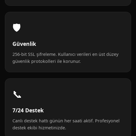
🛡️
Güvenlik
256-bit SSL şifreleme. Kullanıcı verileri en üst düzey
güvenlik protokolleri ile korunur.
📞
7/24 Destek
Canlı destek hattı günün her saati aktif. Profesyonel
destek ekibi hizmetinizde.