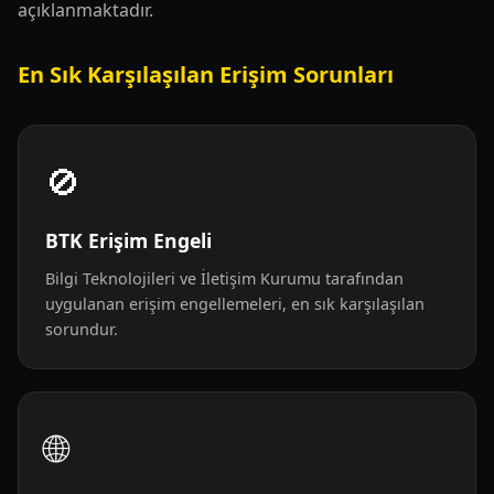
açıklanmaktadır.
En Sık Karşılaşılan Erişim Sorunları
🚫
BTK Erişim Engeli
Bilgi Teknolojileri ve İletişim Kurumu tarafından
uygulanan erişim engellemeleri, en sık karşılaşılan
sorundur.
🌐