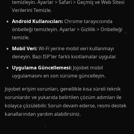
temizleyin. Ayarlar > Safari > Geçmiş ve Web Sitesi
Verilerini Temizle.
Android Kullanıcıları:
Chrome tarayıcısında
önbelleği temizleyin. Ayarlar > Gizlilik > Önbelleği
temizle.
Mobil Veri:
Wi-Fi yerine mobil veri kullanmayı
deneyin. Bazı ISP'ler farklı kısıtlamalar uygular.
Uygulama Güncellemesi:
Jojobet mobil
uygulamasını en son sürüme güncelleyin.
Jojobet erişim sorunları, genellikle kısa süreli teknik
sorunlardır ve yukarıda belirtilen çözüm adımları ile
kolayca çözülebilir. Sorun devam ederse, resmi destek
kanallarından yardım alabilirsiniz.