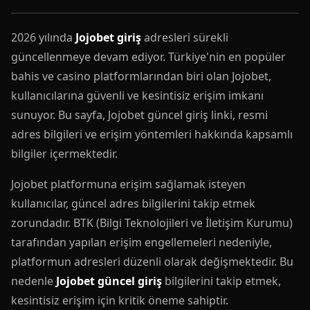
2026 yılında
Jojobet giriş
adresleri sürekli
güncellenmeye devam ediyor. Türkiye'nin en popüler
bahis ve casino platformlarından biri olan Jojobet,
kullanıcılarına güvenli ve kesintisiz erişim imkanı
sunuyor. Bu sayfa, Jojobet güncel giriş linki, resmi
adres bilgileri ve erişim yöntemleri hakkında kapsamlı
bilgiler içermektedir.
Jojobet platformuna erişim sağlamak isteyen
kullanıcılar, güncel adres bilgilerini takip etmek
zorundadır. BTK (Bilgi Teknolojileri ve İletişim Kurumu)
tarafından yapılan erişim engellemeleri nedeniyle,
platformun adresleri düzenli olarak değişmektedir. Bu
nedenle
Jojobet güncel giriş
bilgilerini takip etmek,
kesintisiz erişim için kritik öneme sahiptir.