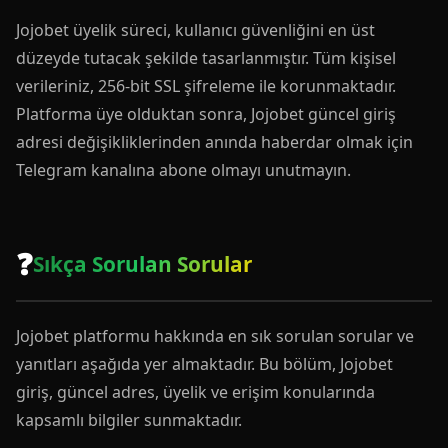
Jojobet üyelik süreci, kullanıcı güvenliğini en üst
düzeyde tutacak şekilde tasarlanmıştır. Tüm kişisel
verileriniz, 256-bit SSL şifreleme ile korunmaktadır.
Platforma üye olduktan sonra, Jojobet güncel giriş
adresi değişikliklerinden anında haberdar olmak için
Telegram kanalına abone olmayı unutmayın.
❓
Sıkça Sorulan Sorular
Jojobet platformu hakkında en sık sorulan sorular ve
yanıtları aşağıda yer almaktadır. Bu bölüm, Jojobet
giriş, güncel adres, üyelik ve erişim konularında
kapsamlı bilgiler sunmaktadır.