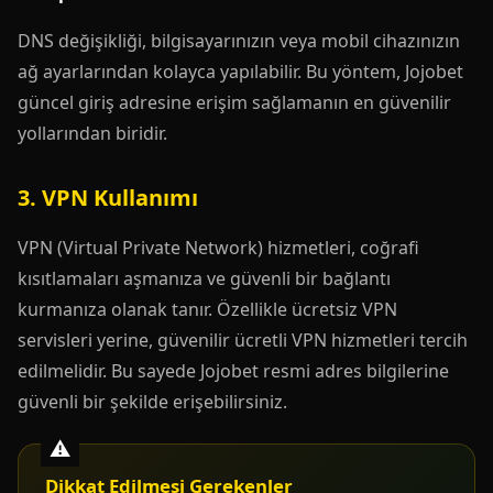
DNS değişikliği, bilgisayarınızın veya mobil cihazınızın
ağ ayarlarından kolayca yapılabilir. Bu yöntem, Jojobet
güncel giriş adresine erişim sağlamanın en güvenilir
yollarından biridir.
3. VPN Kullanımı
VPN (Virtual Private Network) hizmetleri, coğrafi
kısıtlamaları aşmanıza ve güvenli bir bağlantı
kurmanıza olanak tanır. Özellikle ücretsiz VPN
servisleri yerine, güvenilir ücretli VPN hizmetleri tercih
edilmelidir. Bu sayede Jojobet resmi adres bilgilerine
güvenli bir şekilde erişebilirsiniz.
Dikkat Edilmesi Gerekenler