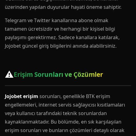
üzerinden yapılan duyurular hayati öneme sahiptir.
Telegram ve Twitter kanallarına abone olmak
tamamen ücretsizdir ve herhangi bir kişisel bilgi
paylaşımı gerektirmez. Sadece kanallara katılarak,
Jojobet güncel giriş bilgilerini anında alabilirsiniz.
⚠️
Erişim Sorunları ve Çözümler
Jojobet erişim
sorunları, genellikle BTK erişim
engellemeleri, internet servis sağlayıcısı kısıtlamaları
veya kullanıcı tarafındaki teknik sorunlardan
kaynaklanmaktadır. Bu bölümde, en sık karşılaşılan
erişim sorunları ve bunların çözümleri detaylı olarak