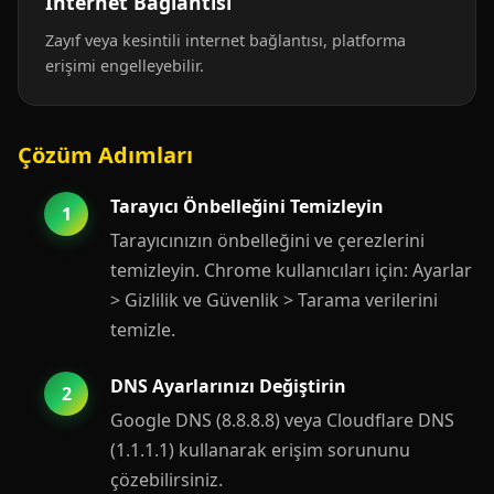
İnternet Bağlantısı
Zayıf veya kesintili internet bağlantısı, platforma
erişimi engelleyebilir.
Çözüm Adımları
Tarayıcı Önbelleğini Temizleyin
Tarayıcınızın önbelleğini ve çerezlerini
temizleyin. Chrome kullanıcıları için: Ayarlar
> Gizlilik ve Güvenlik > Tarama verilerini
temizle.
DNS Ayarlarınızı Değiştirin
Google DNS (8.8.8.8) veya Cloudflare DNS
(1.1.1.1) kullanarak erişim sorununu
çözebilirsiniz.