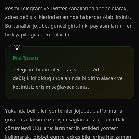
Resmi Telegram ve Twitter kanallarına abone olarak,
adres değişikliklerinden anında haberdar olabilirsiniz.
Bu kanallar, Jojobet güncel giriş linki paylaşımlarının en
hızlı yapıldığı platformlardır.
Pro İpucu
Telegram bildirimlerini açık tutun. Adres
değişikliği olduğunda anında bildirim alacak ve
kesintisiz erişim sağlayacaksınız.
Yukarıda belirtilen yöntemler, Jojobet platformuna
güvenli ve kesintisiz erişim sağlamanız için en etkili
çözümlerdir. Kullanıcıların tercih ettikleri yöntemi
kullanarak, Jojobet güncel adres bilgilerine her zaman