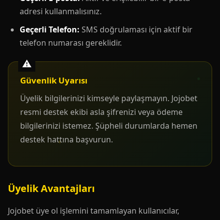
adresi kullanmalısınız.
Geçerli Telefon:
SMS doğrulaması için aktif bir
telefon numarası gereklidir.
Güvenlik Uyarısı
Üyelik bilgilerinizi kimseyle paylaşmayın. Jojobet
resmi destek ekibi asla şifrenizi veya ödeme
bilgilerinizi istemez. Şüpheli durumlarda hemen
destek hattına başvurun.
Üyelik Avantajları
Jojobet üye ol işlemini tamamlayan kullanıcılar,