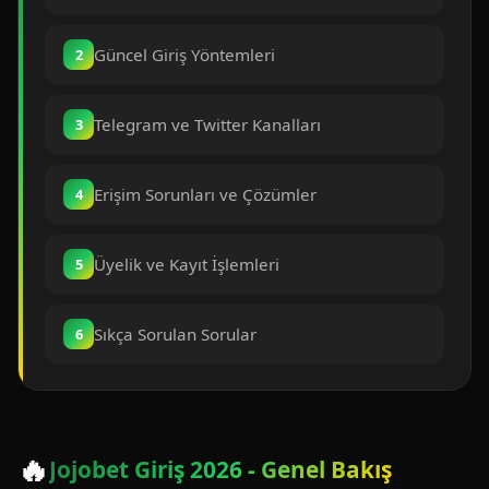
Güncel Giriş Yöntemleri
2
Telegram ve Twitter Kanalları
3
Erişim Sorunları ve Çözümler
4
Üyelik ve Kayıt İşlemleri
5
Sıkça Sorulan Sorular
6
🔥
Jojobet Giriş 2026 - Genel Bakış