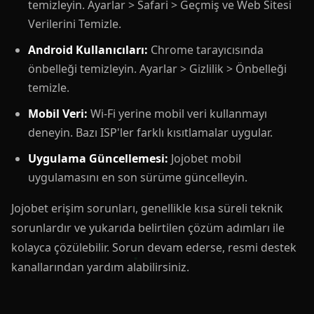
temizleyin. Ayarlar > Safari > Geçmiş ve Web Sitesi
Verilerini Temizle.
Android Kullanıcıları:
Chrome tarayıcısında
önbelleği temizleyin. Ayarlar > Gizlilik > Önbelleği
temizle.
Mobil Veri:
Wi-Fi yerine mobil veri kullanmayı
deneyin. Bazı ISP'ler farklı kısıtlamalar uygular.
Uygulama Güncellemesi:
Jojobet mobil
uygulamasını en son sürüme güncelleyin.
Jojobet erişim sorunları, genellikle kısa süreli teknik
sorunlardır ve yukarıda belirtilen çözüm adımları ile
kolayca çözülebilir. Sorun devam ederse, resmi destek
kanallarından yardım alabilirsiniz.