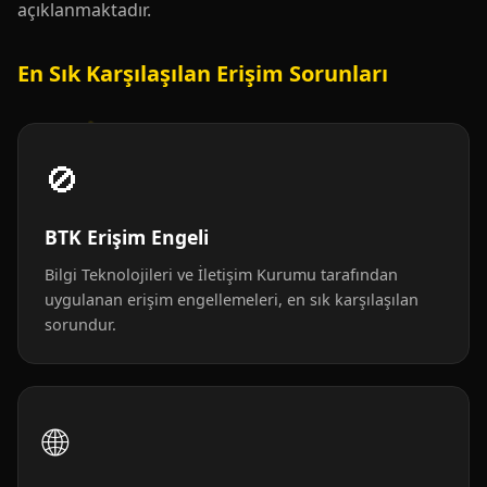
açıklanmaktadır.
En Sık Karşılaşılan Erişim Sorunları
🚫
BTK Erişim Engeli
Bilgi Teknolojileri ve İletişim Kurumu tarafından
uygulanan erişim engellemeleri, en sık karşılaşılan
sorundur.
🌐