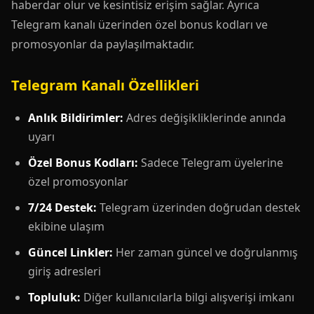
haberdar olur ve kesintisiz erişim sağlar. Ayrıca
Telegram kanalı üzerinden özel bonus kodları ve
promosyonlar da paylaşılmaktadır.
Telegram Kanalı Özellikleri
Anlık Bildirimler:
Adres değişikliklerinde anında
uyarı
Özel Bonus Kodları:
Sadece Telegram üyelerine
özel promosyonlar
7/24 Destek:
Telegram üzerinden doğrudan destek
ekibine ulaşım
Güncel Linkler:
Her zaman güncel ve doğrulanmış
giriş adresleri
Topluluk:
Diğer kullanıcılarla bilgi alışverişi imkanı