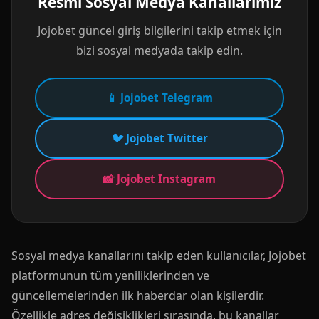
Resmi Sosyal Medya Kanallarımız
Jojobet güncel giriş bilgilerini takip etmek için
bizi sosyal medyada takip edin.
📱 Jojobet Telegram
🐦 Jojobet Twitter
📸 Jojobet Instagram
Sosyal medya kanallarını takip eden kullanıcılar, Jojobet
platformunun tüm yeniliklerinden ve
güncellemelerinden ilk haberdar olan kişilerdir.
Özellikle adres değişiklikleri sırasında, bu kanallar