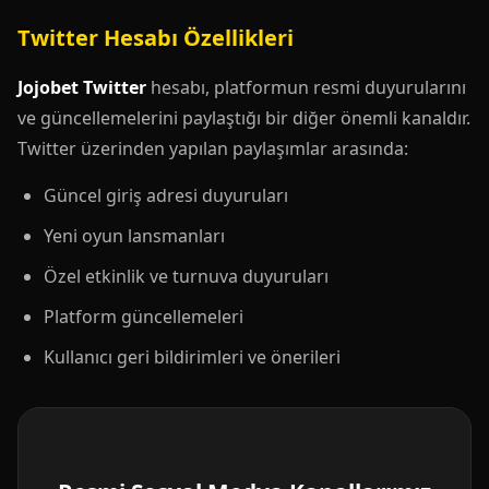
Twitter Hesabı Özellikleri
Jojobet Twitter
hesabı, platformun resmi duyurularını
ve güncellemelerini paylaştığı bir diğer önemli kanaldır.
Twitter üzerinden yapılan paylaşımlar arasında:
Güncel giriş adresi duyuruları
Yeni oyun lansmanları
Özel etkinlik ve turnuva duyuruları
Platform güncellemeleri
Kullanıcı geri bildirimleri ve önerileri