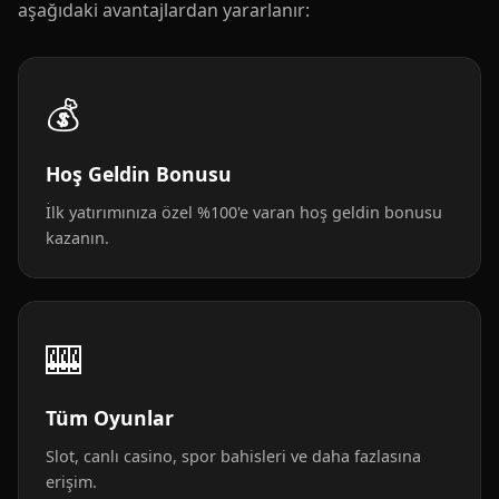
aşağıdaki avantajlardan yararlanır:
💰
Hoş Geldin Bonusu
İlk yatırımınıza özel %100'e varan hoş geldin bonusu
kazanın.
🎰
Tüm Oyunlar
Slot, canlı casino, spor bahisleri ve daha fazlasına
erişim.