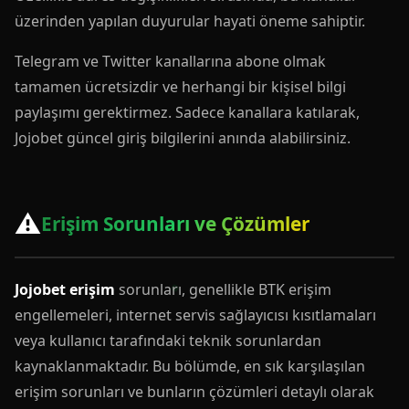
üzerinden yapılan duyurular hayati öneme sahiptir.
Telegram ve Twitter kanallarına abone olmak
tamamen ücretsizdir ve herhangi bir kişisel bilgi
paylaşımı gerektirmez. Sadece kanallara katılarak,
Jojobet güncel giriş bilgilerini anında alabilirsiniz.
⚠️
Erişim Sorunları ve Çözümler
Jojobet erişim
sorunları, genellikle BTK erişim
engellemeleri, internet servis sağlayıcısı kısıtlamaları
veya kullanıcı tarafındaki teknik sorunlardan
kaynaklanmaktadır. Bu bölümde, en sık karşılaşılan
erişim sorunları ve bunların çözümleri detaylı olarak