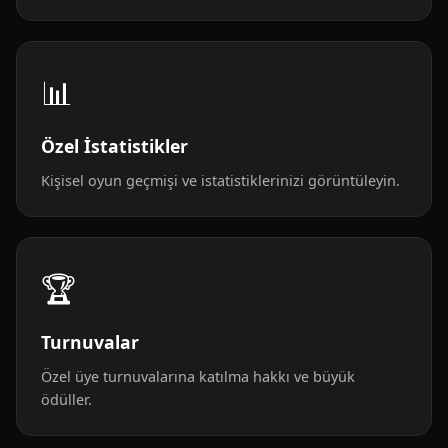
📊
Özel İstatistikler
Kişisel oyun geçmişi ve istatistiklerinizi görüntüleyin.
🏆
Turnuvalar
Özel üye turnuvalarına katılma hakkı ve büyük
ödüller.