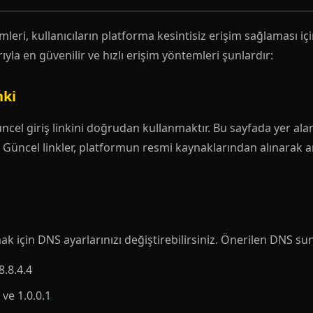
leri, kullanıcıların platforma kesintisiz erişim sağlaması için 
rıyla en güvenilir ve hızlı erişim yöntemleri şunlardır:
nki
üncel giriş linkini doğrudan kullanmaktır. Bu sayfada yer alan
. Güncel linkler, platformun resmi kaynaklarından alınarak
k için DNS ayarlarınızı değiştirebilirsiniz. Önerilen DNS sun
8.8.4.4
 ve 1.0.0.1