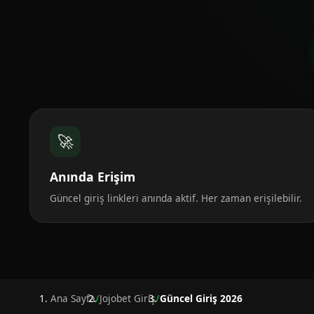
🚀
Anında Erişim
Güncel giriş linkleri anında aktif. Her zaman erişilebilir.
Ana Sayfa
/
Jojobet Giriş
/
Güncel Giriş 2026