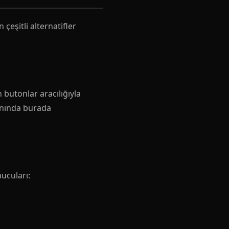
çeşitli alternatifler
 butonlar aracılığıyla
 anında burada
ucuları: