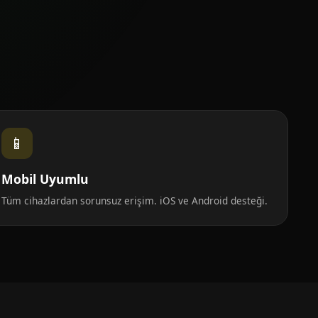
📱
Mobil Uyumlu
Tüm cihazlardan sorunsuz erişim. iOS ve Android desteği.