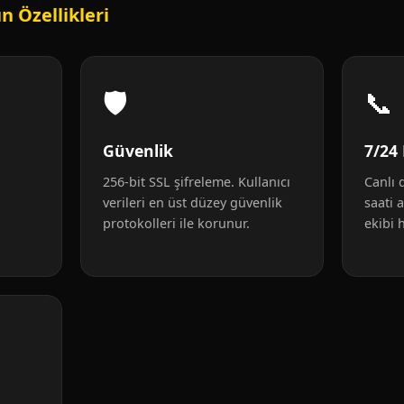
 Özellikleri
🛡️
📞
Güvenlik
7/24
a
256-bit SSL şifreleme. Kullanıcı
Canlı 
verileri en üst düzey güvenlik
saati 
protokolleri ile korunur.
ekibi 