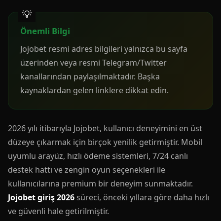
Önemli Bilgi
Jojobet resmi adres bilgileri yalnızca bu sayfa
üzerinden veya resmi Telegram/Twitter
kanallarından paylaşılmaktadır. Başka
kaynaklardan gelen linklere dikkat edin.
2026 yılı itibarıyla Jojobet, kullanıcı deneyimini en üst
düzeye çıkarmak için birçok yenilik getirmiştir. Mobil
uyumlu arayüz, hızlı ödeme sistemleri, 7/24 canlı
destek hattı ve zengin oyun seçenekleri ile
kullanıcılarına premium bir deneyim sunmaktadır.
Jojobet giriş 2026
süreci, önceki yıllara göre daha hızlı
ve güvenli hale getirilmiştir.