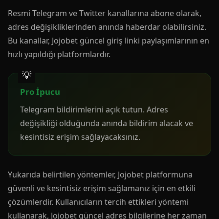
Resmi Telegram ve Twitter kanallarına abone olarak,
adres değişikliklerinden anında haberdar olabilirsiniz.
Bu kanallar, Jojobet güncel giriş linki paylaşımlarının en
hızlı yapıldığı platformlardır.
Pro İpucu
Telegram bildirimlerini açık tutun. Adres
değişikliği olduğunda anında bildirim alacak ve
kesintisiz erişim sağlayacaksınız.
Yukarıda belirtilen yöntemler, Jojobet platformuna
güvenli ve kesintisiz erişim sağlamanız için en etkili
çözümlerdir. Kullanıcıların tercih ettikleri yöntemi
kullanarak, Jojobet güncel adres bilgilerine her zaman