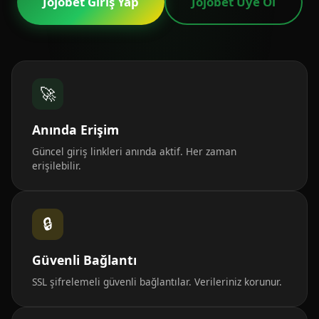
Jojobet Giriş Yap
Jojobet Üye Ol
🚀
Anında Erişim
Güncel giriş linkleri anında aktif. Her zaman
erişilebilir.
🔒
Güvenli Bağlantı
SSL şifrelemeli güvenli bağlantılar. Verileriniz korunur.