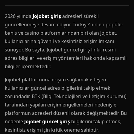
2026 yılında
Jojobet giriş
adresleri sürekli
güncellenmeye devam ediyor. Türkiye'nin en popüler
bahis ve casino platformlarından biri olan Jojobet,
kullanıcılarına güvenli ve kesintisiz erişim imkanı
sunuyor. Bu sayfa, Jojobet güncel giriş linki, resmi
adres bilgileri ve erişim yöntemleri hakkında kapsamlı
bilgiler içermektedir.
Jojobet platformuna erişim sağlamak isteyen
kullanıcılar, güncel adres bilgilerini takip etmek
zorundadır. BTK (Bilgi Teknolojileri ve İletişim Kurumu)
tarafından yapılan erişim engellemeleri nedeniyle,
platformun adresleri düzenli olarak değişmektedir. Bu
nedenle
Jojobet güncel giriş
bilgilerini takip etmek,
kesintisiz erişim için kritik öneme sahiptir.