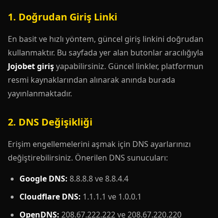
1. Doğrudan Giriş Linki
En basit ve hızlı yöntem, güncel giriş linkini doğrudan
kullanmaktır. Bu sayfada yer alan butonlar aracılığıyla
Jojobet giriş
yapabilirsiniz. Güncel linkler, platformun
resmi kaynaklarından alınarak anında burada
yayınlanmaktadır.
2. DNS Değişikliği
Erişim engellemelerini aşmak için DNS ayarlarınızı
değiştirebilirsiniz. Önerilen DNS sunucuları:
Google DNS:
8.8.8.8 ve 8.8.4.4
Cloudflare DNS:
1.1.1.1 ve 1.0.0.1
OpenDNS:
208.67.222.222 ve 208.67.220.220