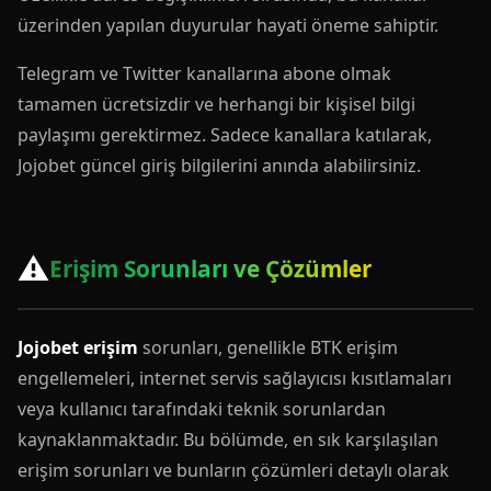
üzerinden yapılan duyurular hayati öneme sahiptir.
Telegram ve Twitter kanallarına abone olmak
tamamen ücretsizdir ve herhangi bir kişisel bilgi
paylaşımı gerektirmez. Sadece kanallara katılarak,
Jojobet güncel giriş bilgilerini anında alabilirsiniz.
⚠️
Erişim Sorunları ve Çözümler
Jojobet erişim
sorunları, genellikle BTK erişim
engellemeleri, internet servis sağlayıcısı kısıtlamaları
veya kullanıcı tarafındaki teknik sorunlardan
kaynaklanmaktadır. Bu bölümde, en sık karşılaşılan
erişim sorunları ve bunların çözümleri detaylı olarak