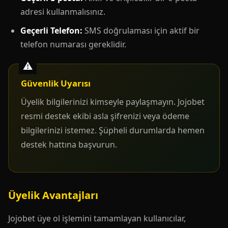
adresi kullanmalısınız.
Geçerli Telefon:
SMS doğrulaması için aktif bir
telefon numarası gereklidir.
Güvenlik Uyarısı
Üyelik bilgilerinizi kimseyle paylaşmayın. Jojobet
resmi destek ekibi asla şifrenizi veya ödeme
bilgilerinizi istemez. Şüpheli durumlarda hemen
destek hattına başvurun.
Üyelik Avantajları
Jojobet üye ol işlemini tamamlayan kullanıcılar,