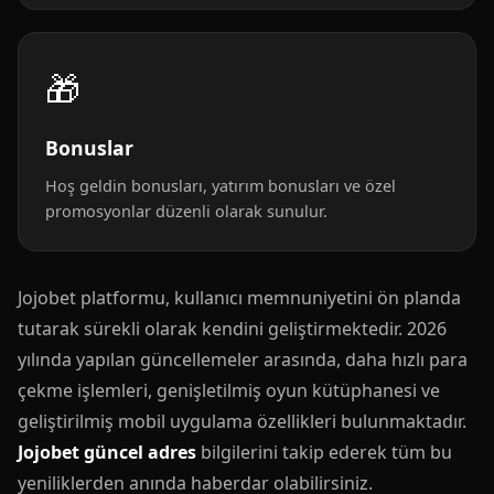
🎁
Bonuslar
Hoş geldin bonusları, yatırım bonusları ve özel
promosyonlar düzenli olarak sunulur.
Jojobet platformu, kullanıcı memnuniyetini ön planda
tutarak sürekli olarak kendini geliştirmektedir. 2026
yılında yapılan güncellemeler arasında, daha hızlı para
çekme işlemleri, genişletilmiş oyun kütüphanesi ve
geliştirilmiş mobil uygulama özellikleri bulunmaktadır.
Jojobet güncel adres
bilgilerini takip ederek tüm bu
yeniliklerden anında haberdar olabilirsiniz.