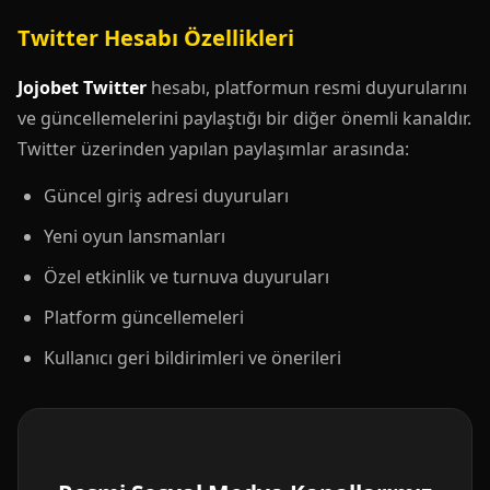
Twitter Hesabı Özellikleri
Jojobet Twitter
hesabı, platformun resmi duyurularını
ve güncellemelerini paylaştığı bir diğer önemli kanaldır.
Twitter üzerinden yapılan paylaşımlar arasında:
Güncel giriş adresi duyuruları
Yeni oyun lansmanları
Özel etkinlik ve turnuva duyuruları
Platform güncellemeleri
Kullanıcı geri bildirimleri ve önerileri