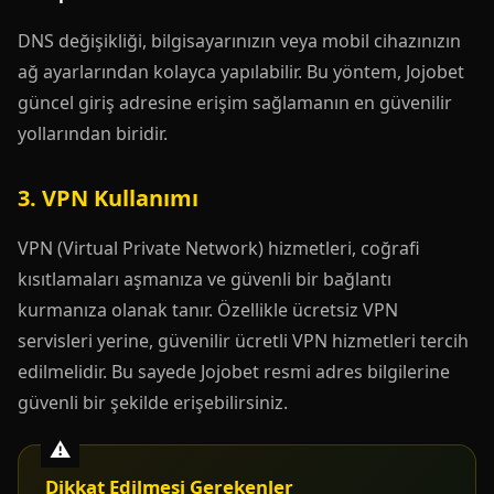
DNS değişikliği, bilgisayarınızın veya mobil cihazınızın
ağ ayarlarından kolayca yapılabilir. Bu yöntem, Jojobet
güncel giriş adresine erişim sağlamanın en güvenilir
yollarından biridir.
3. VPN Kullanımı
VPN (Virtual Private Network) hizmetleri, coğrafi
kısıtlamaları aşmanıza ve güvenli bir bağlantı
kurmanıza olanak tanır. Özellikle ücretsiz VPN
servisleri yerine, güvenilir ücretli VPN hizmetleri tercih
edilmelidir. Bu sayede Jojobet resmi adres bilgilerine
güvenli bir şekilde erişebilirsiniz.
Dikkat Edilmesi Gerekenler