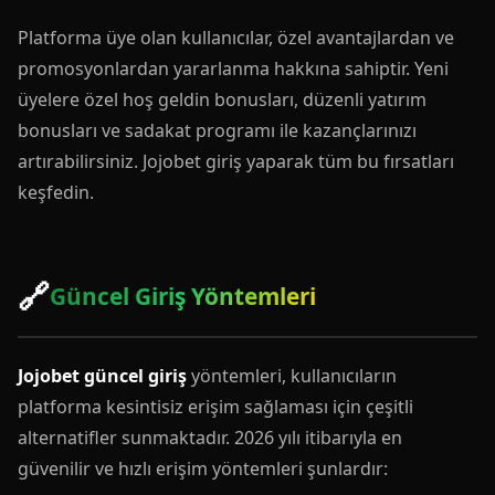
Platforma üye olan kullanıcılar, özel avantajlardan ve
promosyonlardan yararlanma hakkına sahiptir. Yeni
üyelere özel hoş geldin bonusları, düzenli yatırım
bonusları ve sadakat programı ile kazançlarınızı
artırabilirsiniz. Jojobet giriş yaparak tüm bu fırsatları
keşfedin.
🔗
Güncel Giriş Yöntemleri
Jojobet güncel giriş
yöntemleri, kullanıcıların
platforma kesintisiz erişim sağlaması için çeşitli
alternatifler sunmaktadır. 2026 yılı itibarıyla en
güvenilir ve hızlı erişim yöntemleri şunlardır: