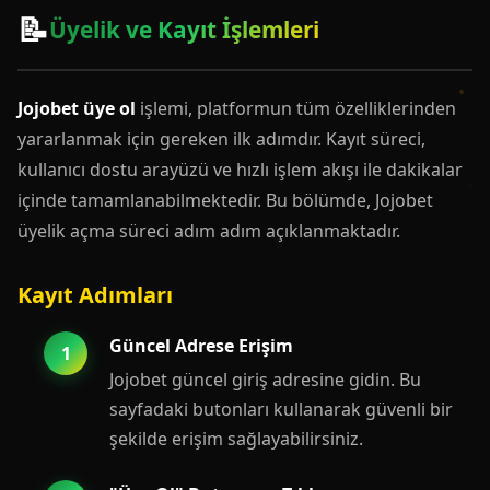
📝
Üyelik ve Kayıt İşlemleri
Jojobet üye ol
işlemi, platformun tüm özelliklerinden
yararlanmak için gereken ilk adımdır. Kayıt süreci,
kullanıcı dostu arayüzü ve hızlı işlem akışı ile dakikalar
içinde tamamlanabilmektedir. Bu bölümde, Jojobet
üyelik açma süreci adım adım açıklanmaktadır.
Kayıt Adımları
Güncel Adrese Erişim
Jojobet güncel giriş adresine gidin. Bu
sayfadaki butonları kullanarak güvenli bir
şekilde erişim sağlayabilirsiniz.