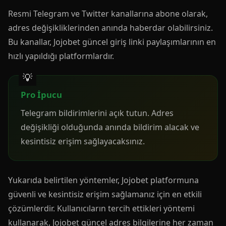
Resmi Telegram ve Twitter kanallarına abone olarak,
adres değişikliklerinden anında haberdar olabilirsiniz.
Bu kanallar, Jojobet güncel giriş linki paylaşımlarının en
hızlı yapıldığı platformlardır.
Pro İpucu
Telegram bildirimlerini açık tutun. Adres
değişikliği olduğunda anında bildirim alacak ve
kesintisiz erişim sağlayacaksınız.
Yukarıda belirtilen yöntemler, Jojobet platformuna
güvenli ve kesintisiz erişim sağlamanız için en etkili
çözümlerdir. Kullanıcıların tercih ettikleri yöntemi
kullanarak, Jojobet güncel adres bilgilerine her zaman