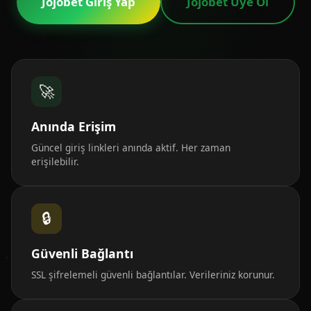
Jojobet Giriş Yap
Jojobet Üye Ol
🚀
Anında Erişim
Güncel giriş linkleri anında aktif. Her zaman
erişilebilir.
🔒
Güvenli Bağlantı
SSL şifrelemeli güvenli bağlantılar. Verileriniz korunur.