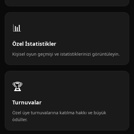
📊
Özel İstatistikler
Kişisel oyun geçmişi ve istatistiklerinizi görüntüleyin.
🏆
Turnuvalar
Özel üye turnuvalarına katılma hakkı ve büyük
ödüller.