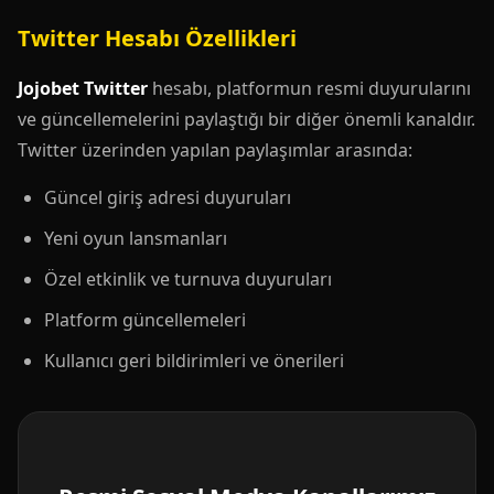
Twitter Hesabı Özellikleri
Jojobet Twitter
hesabı, platformun resmi duyurularını
ve güncellemelerini paylaştığı bir diğer önemli kanaldır.
Twitter üzerinden yapılan paylaşımlar arasında:
Güncel giriş adresi duyuruları
Yeni oyun lansmanları
Özel etkinlik ve turnuva duyuruları
Platform güncellemeleri
Kullanıcı geri bildirimleri ve önerileri