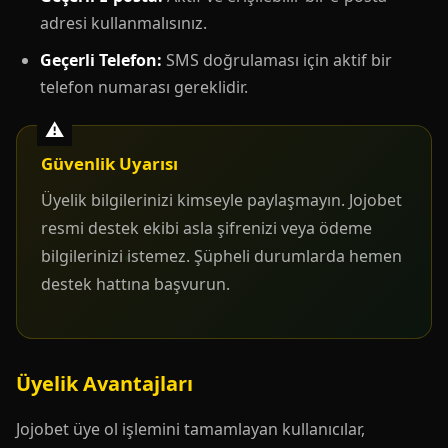
adresi kullanmalısınız.
Geçerli Telefon:
SMS doğrulaması için aktif bir
telefon numarası gereklidir.
Güvenlik Uyarısı
Üyelik bilgilerinizi kimseyle paylaşmayın. Jojobet
resmi destek ekibi asla şifrenizi veya ödeme
bilgilerinizi istemez. Şüpheli durumlarda hemen
destek hattına başvurun.
Üyelik Avantajları
Jojobet üye ol işlemini tamamlayan kullanıcılar,