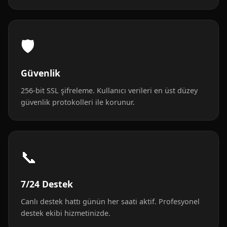
🛡️
Güvenlik
256-bit SSL şifreleme. Kullanıcı verileri en üst düzey
güvenlik protokolleri ile korunur.
📞
7/24 Destek
Canlı destek hattı günün her saati aktif. Profesyonel
destek ekibi hizmetinizde.