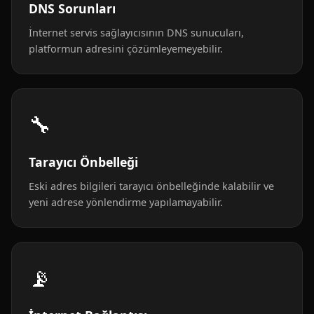
DNS Sorunları
İnternet servis sağlayıcısının DNS sunucuları,
platformun adresini çözümleyemeyebilir.
🔧
Tarayıcı Önbelleği
Eski adres bilgileri tarayıcı önbelleğinde kalabilir ve
yeni adrese yönlendirme yapılamayabilir.
📡