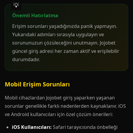
Önemli Hatırlatma
Erişim sorunları yaşadığınızda panik yapmayın.
Yukarıdaki adımları sırasıyla uygulayın ve
sorununuzun çözüleceğini unutmayın. Jojobet
güncel giriş adresi her zaman aktif ve erişilebilir
durumdadır.
Mobil Erişim Sorunları
Mobil cihazlardan Jojobet giriş yaparken yaşanan
sorunlar genellikle farklı nedenlerden kaynaklanır. iOS
ve Android kullanıcıları için özel çözüm önerileri:
iOS Kullanıcıları:
Safari tarayıcısında önbelleği