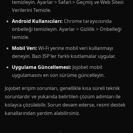
temizleyin. Ayarlar > Safari > Geçmiş ve Web Sitesi
Verilerini Temizle.
Android Kullanıcıları:
Chrome tarayıcısında
önbelleği temizleyin. Ayarlar > Gizlilik > Önbelleği
temizle.
Mobil Veri:
Wi-Fi yerine mobil veri kullanmayı
deneyin. Bazı ISP'ler farklı kısıtlamalar uygular.
Uygulama Güncellemesi:
Jojobet mobil
uygulamasını en son sürüme güncelleyin.
Jojobet erişim sorunları, genellikle kısa süreli teknik
sorunlardır ve yukarıda belirtilen çözüm adımları ile
kolayca çözülebilir. Sorun devam ederse, resmi destek
kanallarından yardım alabilirsiniz.