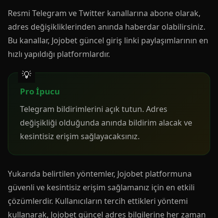
Resmi Telegram ve Twitter kanallarına abone olarak,
adres değişikliklerinden anında haberdar olabilirsiniz.
Bu kanallar, Jojobet güncel giriş linki paylaşımlarının en
hızlı yapıldığı platformlardır.
Pro İpucu
Telegram bildirimlerini açık tutun. Adres
değişikliği olduğunda anında bildirim alacak ve
kesintisiz erişim sağlayacaksınız.
Yukarıda belirtilen yöntemler, Jojobet platformuna
güvenli ve kesintisiz erişim sağlamanız için en etkili
çözümlerdir. Kullanıcıların tercih ettikleri yöntemi
kullanarak, Jojobet güncel adres bilgilerine her zaman