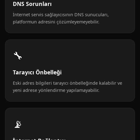
DNS Sorunları
İnternet servis sağlayıcısının DNS sunucuları,
platformun adresini çözümleyemeyebilir.
🔧
Tarayıcı Önbelleği
Eski adres bilgileri tarayıcı önbelleğinde kalabilir ve
yeni adrese yönlendirme yapılamayabilir.
📡