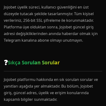
Jojobet üyelik süreci, kullanıcı güvenliğini en üst
düzeyde tutacak şekilde tasarlanmıştır. Tüm kişisel
verileriniz, 256-bit SSL şifreleme ile korunmaktadır.
Platforma üye olduktan sonra, Jojobet güncel giriş
adresi değişikliklerinden anında haberdar olmak için
Telegram kanalına abone olmayı unutmayın.
❓
Sıkça Sorulan Sorular
Jojobet platformu hakkında en sık sorulan sorular ve
yanıtları aşağıda yer almaktadır. Bu bölüm, Jojobet
giriş, güncel adres, üyelik ve erişim konularında
kapsamlı bilgiler sunmaktadır.