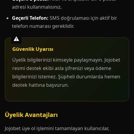
adresi kullanmalısınız.
Geçerli Telefon:
SMS doğrulaması için aktif bir
telefon numarası gereklidir.
Güvenlik Uyarısı
Üyelik bilgilerinizi kimseyle paylaşmayın. Jojobet
resmi destek ekibi asla şifrenizi veya ödeme
bilgilerinizi istemez. Şüpheli durumlarda hemen
destek hattına başvurun.
Üyelik Avantajları
Jojobet üye ol işlemini tamamlayan kullanıcılar,