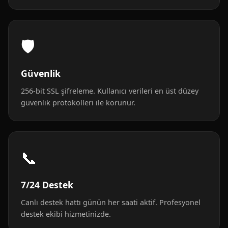
🛡️
Güvenlik
256-bit SSL şifreleme. Kullanıcı verileri en üst düzey
güvenlik protokolleri ile korunur.
📞
7/24 Destek
Canlı destek hattı günün her saati aktif. Profesyonel
destek ekibi hizmetinizde.