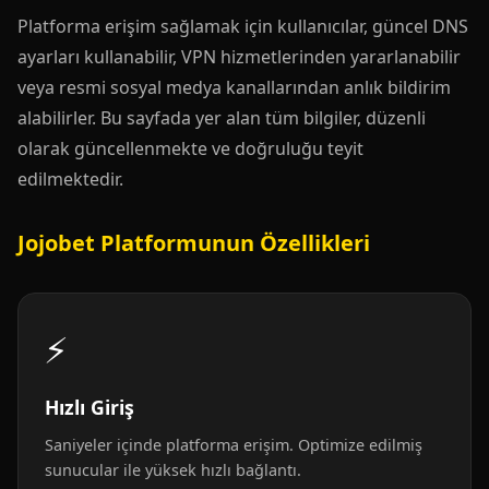
Platforma erişim sağlamak için kullanıcılar, güncel DNS
ayarları kullanabilir, VPN hizmetlerinden yararlanabilir
veya resmi sosyal medya kanallarından anlık bildirim
alabilirler. Bu sayfada yer alan tüm bilgiler, düzenli
olarak güncellenmekte ve doğruluğu teyit
edilmektedir.
Jojobet Platformunun Özellikleri
⚡
Hızlı Giriş
Saniyeler içinde platforma erişim. Optimize edilmiş
sunucular ile yüksek hızlı bağlantı.