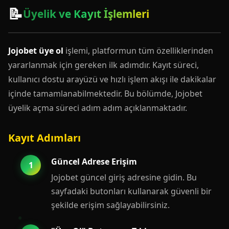
📝
Üyelik ve Kayıt İşlemleri
Jojobet üye ol
işlemi, platformun tüm özelliklerinden
yararlanmak için gereken ilk adımdır. Kayıt süreci,
kullanıcı dostu arayüzü ve hızlı işlem akışı ile dakikalar
içinde tamamlanabilmektedir. Bu bölümde, Jojobet
üyelik açma süreci adım adım açıklanmaktadır.
Kayıt Adımları
Güncel Adrese Erişim
Jojobet güncel giriş adresine gidin. Bu
sayfadaki butonları kullanarak güvenli bir
şekilde erişim sağlayabilirsiniz.