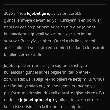
2026 yılında
Jojobet giriş
adresleri sürekli
güncellenmeye devam ediyor. Türkiye'nin en popüler
bahis ve casino platformlarından biri olan Jojobet,
kullanıcılarına güvenli ve kesintisiz erişim imkanı
sunuyor. Bu sayfa, Jojobet güncel giriş linki, resmi
adres bilgileri ve erişim yöntemleri hakkında kapsamlı
bilgiler içermektedir.
Jojobet platformuna erişim sağlamak isteyen
kullanıcılar, güncel adres bilgilerini takip etmek
zorundadır. BTK (Bilgi Teknolojileri ve İletişim Kurumu)
tarafından yapılan erişim engellemeleri nedeniyle,
platformun adresleri düzenli olarak değişmektedir. Bu
nedenle
Jojobet güncel giriş
bilgilerini takip etmek,
kesintisiz erişim için kritik öneme sahiptir.