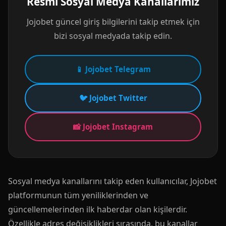
Resmi Sosyal Medya Kanallarımız
Jojobet güncel giriş bilgilerini takip etmek için
bizi sosyal medyada takip edin.
📱 Jojobet Telegram
🐦 Jojobet Twitter
📸 Jojobet Instagram
Sosyal medya kanallarını takip eden kullanıcılar, Jojobet
platformunun tüm yeniliklerinden ve
güncellemelerinden ilk haberdar olan kişilerdir.
Özellikle adres değişiklikleri sırasında, bu kanallar