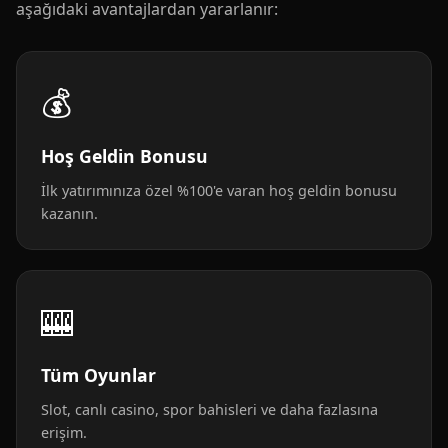
aşağıdaki avantajlardan yararlanır:
💰
Hoş Geldin Bonusu
İlk yatırımınıza özel %100'e varan hoş geldin bonusu
kazanın.
🎰
Tüm Oyunlar
Slot, canlı casino, spor bahisleri ve daha fazlasına
erişim.