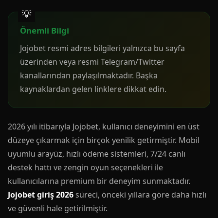
Önemli Bilgi
Jojobet resmi adres bilgileri yalnızca bu sayfa
üzerinden veya resmi Telegram/Twitter
kanallarından paylaşılmaktadır. Başka
kaynaklardan gelen linklere dikkat edin.
2026 yılı itibarıyla Jojobet, kullanıcı deneyimini en üst
düzeye çıkarmak için birçok yenilik getirmiştir. Mobil
uyumlu arayüz, hızlı ödeme sistemleri, 7/24 canlı
destek hattı ve zengin oyun seçenekleri ile
kullanıcılarına premium bir deneyim sunmaktadır.
Jojobet giriş 2026
süreci, önceki yıllara göre daha hızlı
ve güvenli hale getirilmiştir.