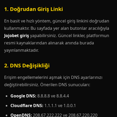
1. Doğrudan Giriş Linki
En basit ve hızlı yöntem, güncel giriş linkini doğrudan
kullanmaktır. Bu sayfada yer alan butonlar aracılığıyla
Jojobet giriş
yapabilirsiniz. Güncel linkler, platformun
resmi kaynaklarından alınarak anında burada
yayınlanmaktadır.
2. DNS Değişikliği
Erişim engellemelerini aşmak için DNS ayarlarınızı
değiştirebilirsiniz. Önerilen DNS sunucuları:
Google DNS:
8.8.8.8 ve 8.8.4.4
Cloudflare DNS:
1.1.1.1 ve 1.0.0.1
OpenDNS:
208.67.222.222 ve 208.67.220.220