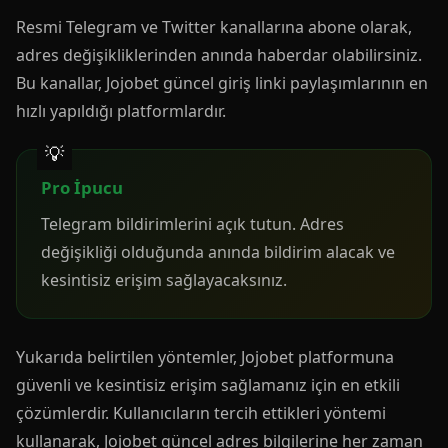
Resmi Telegram ve Twitter kanallarına abone olarak,
adres değişikliklerinden anında haberdar olabilirsiniz.
Bu kanallar, Jojobet güncel giriş linki paylaşımlarının en
hızlı yapıldığı platformlardır.
Pro İpucu
Telegram bildirimlerini açık tutun. Adres
değişikliği olduğunda anında bildirim alacak ve
kesintisiz erişim sağlayacaksınız.
Yukarıda belirtilen yöntemler, Jojobet platformuna
güvenli ve kesintisiz erişim sağlamanız için en etkili
çözümlerdir. Kullanıcıların tercih ettikleri yöntemi
kullanarak, Jojobet güncel adres bilgilerine her zaman