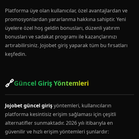
Platforma üye olan kullanıcılar, özel avantajlardan ve
promosyonlardan yararlanma hakkına sahiptir. Yeni
üyelere özel hoş geldin bonusları, düzenli yatırım
bonusları ve sadakat programı ile kazançlarınızı
artırabilirsiniz. Jojobet giriş yaparak tüm bu fırsatları
keşfedin.
🔗
Güncel Giriş Yöntemleri
Jojobet güncel giriş
yöntemleri, kullanıcıların
platforma kesintisiz erişim sağlaması için çeşitli
alternatifler sunmaktadır. 2026 yılı itibarıyla en
güvenilir ve hızlı erişim yöntemleri şunlardır: