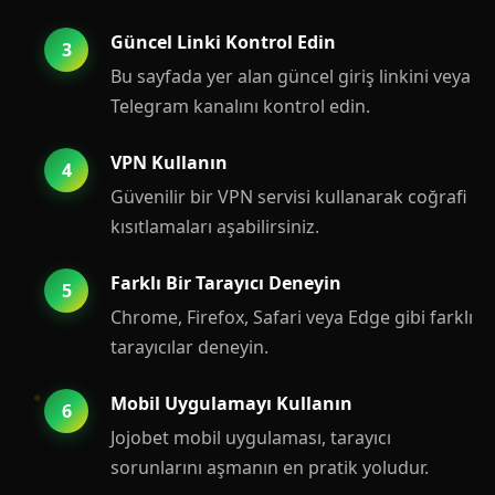
Güncel Linki Kontrol Edin
Bu sayfada yer alan güncel giriş linkini veya
Telegram kanalını kontrol edin.
VPN Kullanın
Güvenilir bir VPN servisi kullanarak coğrafi
kısıtlamaları aşabilirsiniz.
Farklı Bir Tarayıcı Deneyin
Chrome, Firefox, Safari veya Edge gibi farklı
tarayıcılar deneyin.
Mobil Uygulamayı Kullanın
Jojobet mobil uygulaması, tarayıcı
sorunlarını aşmanın en pratik yoludur.