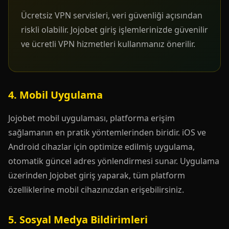
Ücretsiz VPN servisleri, veri güvenliği açısından
riskli olabilir. Jojobet giriş işlemlerinizde güvenilir
ve ücretli VPN hizmetleri kullanmanız önerilir.
4. Mobil Uygulama
Jojobet mobil uygulaması, platforma erişim
sağlamanın en pratik yöntemlerinden biridir. iOS ve
Android cihazlar için optimize edilmiş uygulama,
otomatik güncel adres yönlendirmesi sunar. Uygulama
üzerinden Jojobet giriş yaparak, tüm platform
özelliklerine mobil cihazınızdan erişebilirsiniz.
5. Sosyal Medya Bildirimleri