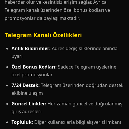
haberdar olur ve kesintisiz erişim sağlar. Ayrıca
Telegram kanalı üzerinden özel bonus kodları ve
promosyonlar da paylaşılmaktadır.
Telegram Kanalı Özellikleri
Anlık Bildirimler:
Adres değişikliklerinde anında
uyarı
Özel Bonus Kodları:
Sadece Telegram üyelerine
özel promosyonlar
7/24 Destek:
Telegram üzerinden doğrudan destek
ekibine ulaşım
Güncel Linkler:
Her zaman güncel ve doğrulanmış
giriş adresleri
Topluluk:
Diğer kullanıcılarla bilgi alışverişi imkanı