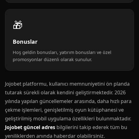
🎁
Bonuslar
Hoş geldin bonusları, yatırım bonusları ve özel
promosyonlar düzenli olarak sunulur.
Jojobet platformu, kullanıcı memnuniyetini ön planda
tutarak sürekli olarak kendini geliştirmektedir. 2026
yılında yapılan güncellemeler arasında, daha hızlı para
çekme işlemleri, genişletilmiş oyun kütüphanesi ve
geliştirilmiş mobil uygulama özellikleri bulunmaktadır.
Jojobet güncel adres
bilgilerini takip ederek tüm bu
yeniliklerden anında haberdar olabilirsiniz.