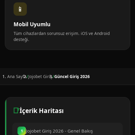
📱
Mobil Uyumlu
Tüm cihazlardan sorunsuz erişim. iOS ve Android
desteği.
Ana Sayfa
/
Jojobet Giriş
/
Güncel Giriş 2026
📑
İçerik Haritası
Jojobet Giriş 2026 - Genel Bakış
1