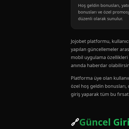
Hoş geldin bonusları, yat
bonusları ve özel promos
düzenli olarak sunulur.
Jojobet platformu, kullanıc
yapılan güncellemeler arası
mobil uygulama özellikler
anında haberdar olabilirsin
Platforma üye olan kullanı
özel hoş geldin bonusları, 
giriş yaparak tüm bu fırsat
Güncel Gir
🔗