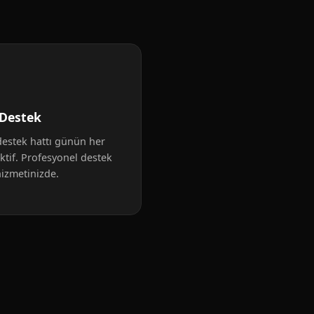
 Destek
destek hattı günün her
aktif. Profesyonel destek
hizmetinizde.