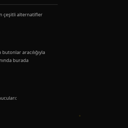
çeşitli alternatifler
 butonlar aracılığıyla
 anında burada
ucuları: