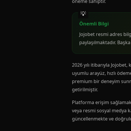
öneme sahiptir.
Önemli Bilgi
Jojobet resmi adres bil
paylaşılmaktadır. Başka
2026 yılı itibarıyla Jojobet
uyumlu arayüz, hızlı ödeme 
premium bir deneyim sun
getirilmiştir.
Platforma erişim sağlamak i
veya resmi sosyal medya kan
güncellenmekte ve doğrulu