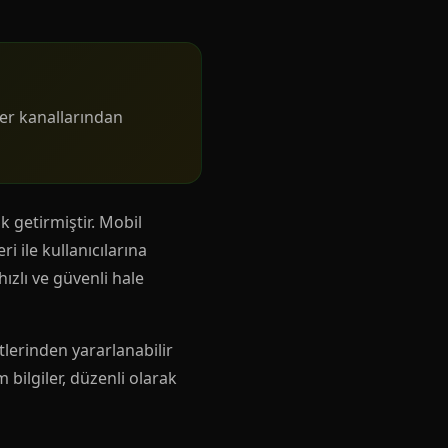
ter kanallarından
ik getirmiştir. Mobil
i ile kullanıcılarına
ızlı ve güvenli hale
tlerinden yararlanabilir
 bilgiler, düzenli olarak