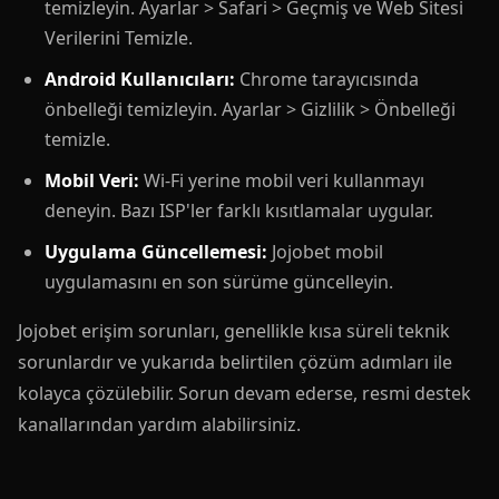
temizleyin. Ayarlar > Safari > Geçmiş ve Web Sitesi
Verilerini Temizle.
Android Kullanıcıları:
Chrome tarayıcısında
önbelleği temizleyin. Ayarlar > Gizlilik > Önbelleği
temizle.
Mobil Veri:
Wi-Fi yerine mobil veri kullanmayı
deneyin. Bazı ISP'ler farklı kısıtlamalar uygular.
Uygulama Güncellemesi:
Jojobet mobil
uygulamasını en son sürüme güncelleyin.
Jojobet erişim sorunları, genellikle kısa süreli teknik
sorunlardır ve yukarıda belirtilen çözüm adımları ile
kolayca çözülebilir. Sorun devam ederse, resmi destek
kanallarından yardım alabilirsiniz.