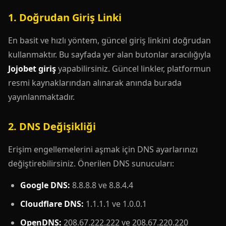
1. Doğrudan Giriş Linki
En basit ve hızlı yöntem, güncel giriş linkini doğrudan
kullanmaktır. Bu sayfada yer alan butonlar aracılığıyla
Jojobet giriş
yapabilirsiniz. Güncel linkler, platformun
resmi kaynaklarından alınarak anında burada
yayınlanmaktadır.
2. DNS Değişikliği
Erişim engellemelerini aşmak için DNS ayarlarınızı
değiştirebilirsiniz. Önerilen DNS sunucuları:
Google DNS:
8.8.8.8 ve 8.8.4.4
Cloudflare DNS:
1.1.1.1 ve 1.0.0.1
OpenDNS:
208.67.222.222 ve 208.67.220.220