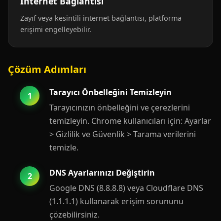
İnternet Bağlantısı
Zayıf veya kesintili internet bağlantısı, platforma
erişimi engelleyebilir.
Çözüm Adımları
Tarayıcı Önbelleğini Temizleyin
Tarayıcınızın önbelleğini ve çerezlerini
temizleyin. Chrome kullanıcıları için: Ayarlar
> Gizlilik ve Güvenlik > Tarama verilerini
temizle.
DNS Ayarlarınızı Değiştirin
Google DNS (8.8.8.8) veya Cloudflare DNS
(1.1.1.1) kullanarak erişim sorununu
çözebilirsiniz.