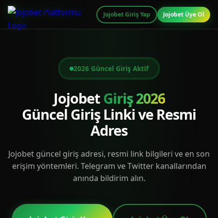
Jojobet Giriş Yap
Jojobet Üye Ol
2026 Güncel Giriş Aktif
Jojobet
Giriş 2026
Güncel Giriş Linki ve Resmi
Adres
Jojobet güncel giriş adresi, resmi link bilgileri ve en son
erişim yöntemleri. Telegram ve Twitter kanallarından
anında bildirim alın.