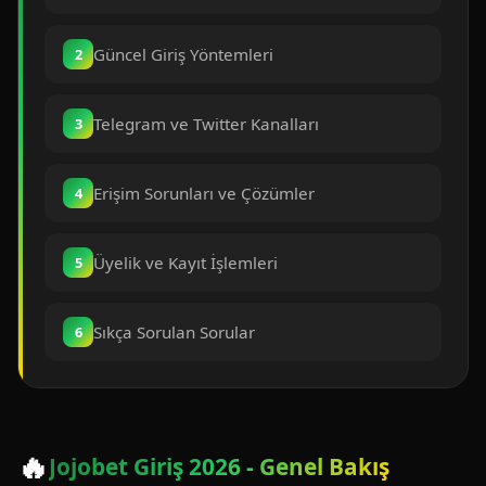
Güncel Giriş Yöntemleri
2
Telegram ve Twitter Kanalları
3
Erişim Sorunları ve Çözümler
4
Üyelik ve Kayıt İşlemleri
5
Sıkça Sorulan Sorular
6
🔥
Jojobet Giriş 2026 - Genel Bakış