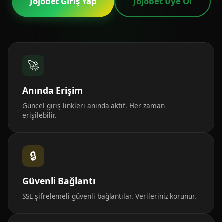
Jojobet Giriş Yap
Jojobet Üye Ol
🚀
Anında Erişim
Güncel giriş linkleri anında aktif. Her zaman
erişilebilir.
🔒
Güvenli Bağlantı
SSL şifrelemeli güvenli bağlantılar. Verileriniz korunur.