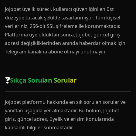
Jojobet üyelik süreci, kullanıcı güvenliğini en üst
düzeyde tutacak şekilde tasarlanmıştır. Tüm kişisel
verileriniz, 256-bit SSL şifreleme ile korunmaktadır.
Platforma üye olduktan sonra, Jojobet güncel giriş
adresi değişikliklerinden anında haberdar olmak için
Telegram kanalına abone olmayı unutmayın.
❓
Sıkça Sorulan Sorular
Jojobet platformu hakkında en sık sorulan sorular ve
yanıtları aşağıda yer almaktadır. Bu bölüm, Jojobet
giriş, güncel adres, üyelik ve erişim konularında
kapsamlı bilgiler sunmaktadır.