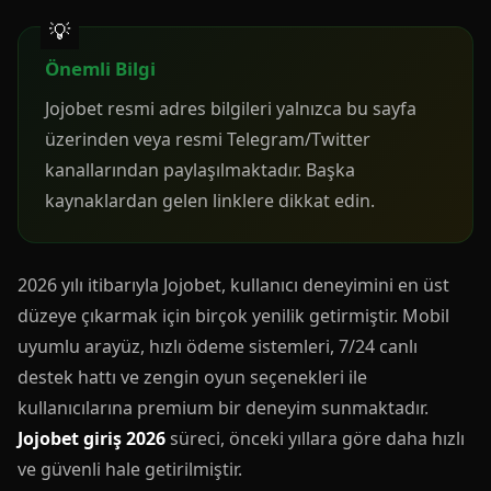
Önemli Bilgi
Jojobet resmi adres bilgileri yalnızca bu sayfa
üzerinden veya resmi Telegram/Twitter
kanallarından paylaşılmaktadır. Başka
kaynaklardan gelen linklere dikkat edin.
2026 yılı itibarıyla Jojobet, kullanıcı deneyimini en üst
düzeye çıkarmak için birçok yenilik getirmiştir. Mobil
uyumlu arayüz, hızlı ödeme sistemleri, 7/24 canlı
destek hattı ve zengin oyun seçenekleri ile
kullanıcılarına premium bir deneyim sunmaktadır.
Jojobet giriş 2026
süreci, önceki yıllara göre daha hızlı
ve güvenli hale getirilmiştir.