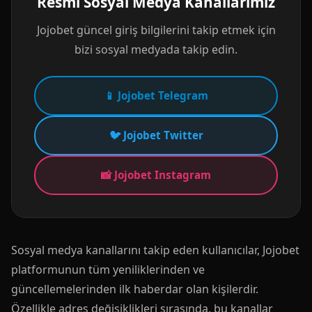
Resmi Sosyal Medya Kanallarımız
Jojobet güncel giriş bilgilerini takip etmek için
bizi sosyal medyada takip edin.
📱 Jojobet Telegram
🐦 Jojobet Twitter
📸 Jojobet Instagram
Sosyal medya kanallarını takip eden kullanıcılar, Jojobet
platformunun tüm yeniliklerinden ve
güncellemelerinden ilk haberdar olan kişilerdir.
Özellikle adres değişiklikleri sırasında, bu kanallar