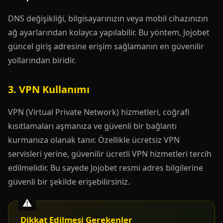
DNS değişikliği, bilgisayarınızın veya mobil cihazınızın
ağ ayarlarından kolayca yapılabilir. Bu yöntem, Jojobet
güncel giriş adresine erişim sağlamanın en güvenilir
yollarından biridir.
3. VPN Kullanımı
VPN (Virtual Private Network) hizmetleri, coğrafi
kısıtlamaları aşmanıza ve güvenli bir bağlantı
kurmanıza olanak tanır. Özellikle ücretsiz VPN
servisleri yerine, güvenilir ücretli VPN hizmetleri tercih
edilmelidir. Bu sayede Jojobet resmi adres bilgilerine
güvenli bir şekilde erişebilirsiniz.
Dikkat Edilmesi Gerekenler