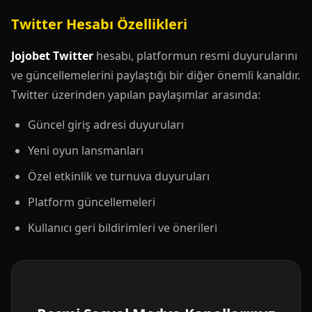
Twitter Hesabı Özellikleri
Jojobet Twitter
hesabı, platformun resmi duyurularını
ve güncellemelerini paylaştığı bir diğer önemli kanaldır.
Twitter üzerinden yapılan paylaşımlar arasında:
Güncel giriş adresi duyuruları
Yeni oyun lansmanları
Özel etkinlik ve turnuva duyuruları
Platform güncellemeleri
Kullanıcı geri bildirimleri ve önerileri