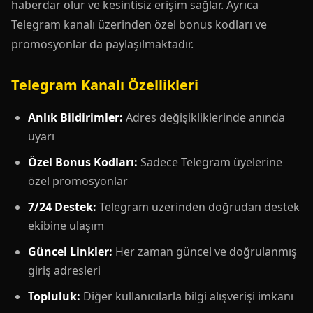
haberdar olur ve kesintisiz erişim sağlar. Ayrıca
Telegram kanalı üzerinden özel bonus kodları ve
promosyonlar da paylaşılmaktadır.
Telegram Kanalı Özellikleri
Anlık Bildirimler:
Adres değişikliklerinde anında
uyarı
Özel Bonus Kodları:
Sadece Telegram üyelerine
özel promosyonlar
7/24 Destek:
Telegram üzerinden doğrudan destek
ekibine ulaşım
Güncel Linkler:
Her zaman güncel ve doğrulanmış
giriş adresleri
Topluluk:
Diğer kullanıcılarla bilgi alışverişi imkanı