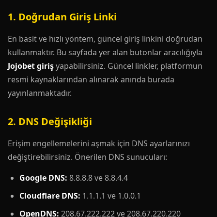
1. Doğrudan Giriş Linki
En basit ve hızlı yöntem, güncel giriş linkini doğrudan
kullanmaktır. Bu sayfada yer alan butonlar aracılığıyla
Jojobet giriş
yapabilirsiniz. Güncel linkler, platformun
resmi kaynaklarından alınarak anında burada
yayınlanmaktadır.
2. DNS Değişikliği
Erişim engellemelerini aşmak için DNS ayarlarınızı
değiştirebilirsiniz. Önerilen DNS sunucuları:
Google DNS:
8.8.8.8 ve 8.8.4.4
Cloudflare DNS:
1.1.1.1 ve 1.0.0.1
OpenDNS:
208.67.222.222 ve 208.67.220.220