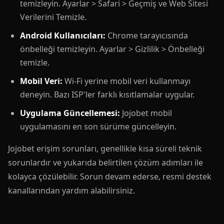
temizleyin. Ayarlar > Safari > Geçmiş ve Web Sitesi
Verilerini Temizle.
Android Kullanıcıları:
Chrome tarayıcısında
önbelleği temizleyin. Ayarlar > Gizlilik > Önbelleği
temizle.
Mobil Veri:
Wi-Fi yerine mobil veri kullanmayı
deneyin. Bazı ISP'ler farklı kısıtlamalar uygular.
Uygulama Güncellemesi:
Jojobet mobil
uygulamasını en son sürüme güncelleyin.
Jojobet erişim sorunları, genellikle kısa süreli teknik
sorunlardır ve yukarıda belirtilen çözüm adımları ile
kolayca çözülebilir. Sorun devam ederse, resmi destek
kanallarından yardım alabilirsiniz.