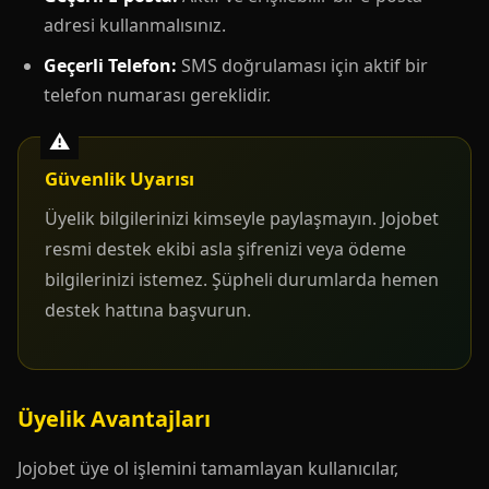
adresi kullanmalısınız.
Geçerli Telefon:
SMS doğrulaması için aktif bir
telefon numarası gereklidir.
Güvenlik Uyarısı
Üyelik bilgilerinizi kimseyle paylaşmayın. Jojobet
resmi destek ekibi asla şifrenizi veya ödeme
bilgilerinizi istemez. Şüpheli durumlarda hemen
destek hattına başvurun.
Üyelik Avantajları
Jojobet üye ol işlemini tamamlayan kullanıcılar,