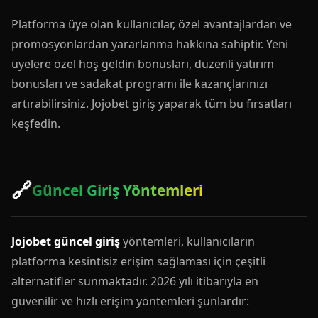
Platforma üye olan kullanıcılar, özel avantajlardan ve
promosyonlardan yararlanma hakkına sahiptir. Yeni
üyelere özel hoş geldin bonusları, düzenli yatırım
bonusları ve sadakat programı ile kazançlarınızı
artırabilirsiniz. Jojobet giriş yaparak tüm bu fırsatları
keşfedin.
🔗
Güncel Giriş Yöntemleri
Jojobet güncel giriş
yöntemleri, kullanıcıların
platforma kesintisiz erişim sağlaması için çeşitli
alternatifler sunmaktadır. 2026 yılı itibarıyla en
güvenilir ve hızlı erişim yöntemleri şunlardır: