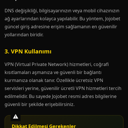
DNS değişikliği, bilgisayarınızın veya mobil cihazınızın
ağ ayarlarından kolayca yapılabilir. Bu yöntem, Jojobet
güncel giriş adresine erişim sağlamanın en güvenilir
yollarından biridir.
3. VPN Kullanımı
VPN (Virtual Private Network) hizmetleri, coğrafi
kısıtlamaları aşmanıza ve güvenli bir bağlantı
kurmanıza olanak tanır. Özellikle ücretsiz VPN
servisleri yerine, güvenilir ücretli VPN hizmetleri tercih
edilmelidir. Bu sayede Jojobet resmi adres bilgilerine
güvenli bir şekilde erişebilirsiniz.
Dikkat Edilmesi Gerekenler