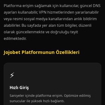
Platforma erişim sağlamak için kullanıcılar, güncel DNS
ayarları kullanabilir, VPN hizmetlerinden yararlanabilir
veya resmi sosyal medya kanallarından anlık bildirim
alabilirler. Bu sayfada yer alan tüm bilgiler, düzenli
olarak güncellenmekte ve doğruluğu teyit
edilmektedir.
Jojobet Platformunun Özellikleri
⚡
Hızlı Giriş
Saniyeler içinde platforma erişim. Optimize edilmiş
sunucular ile yüksek hızlı bağlantı.