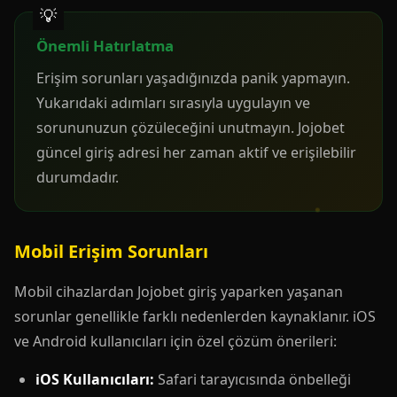
Önemli Hatırlatma
Erişim sorunları yaşadığınızda panik yapmayın.
Yukarıdaki adımları sırasıyla uygulayın ve
sorununuzun çözüleceğini unutmayın. Jojobet
güncel giriş adresi her zaman aktif ve erişilebilir
durumdadır.
Mobil Erişim Sorunları
Mobil cihazlardan Jojobet giriş yaparken yaşanan
sorunlar genellikle farklı nedenlerden kaynaklanır. iOS
ve Android kullanıcıları için özel çözüm önerileri:
iOS Kullanıcıları:
Safari tarayıcısında önbelleği