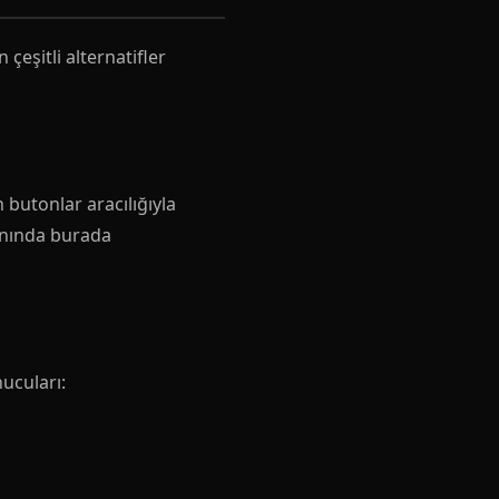
çeşitli alternatifler
 butonlar aracılığıyla
 anında burada
ucuları: