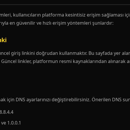
leri, kullanıcıların platforma kesintisiz erişim sağlaması için 
rıyla en güvenilir ve hızlı erişim yöntemleri şunlardır:
nki
üncel giriş linkini doğrudan kullanmaktır. Bu sayfada yer alan
. Güncel linkler, platformun resmi kaynaklarından alınarak
k için DNS ayarlarınızı değiştirebilirsiniz. Önerilen DNS sun
8.8.4.4
 ve 1.0.0.1