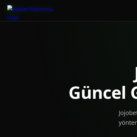
Güncel G
Jojobe
yöntem