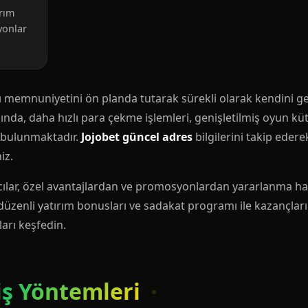
ırım
yonlar
ı memnuniyetini ön planda tutarak sürekli olarak kendini gel
nda, daha hızlı para çekme işlemleri, genişletilmiş oyun küt
i bulunmaktadır.
Jojobet güncel adres
bilgilerini takip eder
iz.
cılar, özel avantajlardan ve promosyonlardan yararlanma hak
düzenli yatırım bonusları ve sadakat programı ile kazançlarınız
ları keşfedin.
iş Yöntemleri