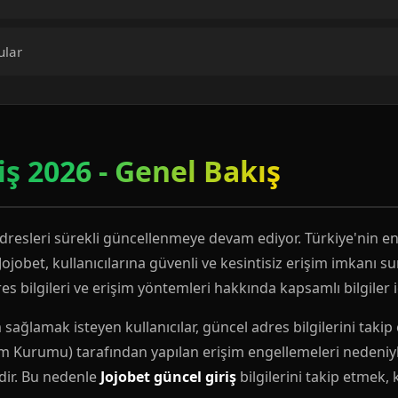
ular
iş 2026 - Genel Bakış
dresleri sürekli güncellenmeye devam ediyor. Türkiye'nin en
Jojobet, kullanıcılarına güvenli ve kesintisiz erişim imkanı su
res bilgileri ve erişim yöntemleri hakkında kapsamlı bilgiler 
sağlamak isteyen kullanıcılar, güncel adres bilgilerini taki
tişim Kurumu) tarafından yapılan erişim engellemeleri nedeniy
dir. Bu nedenle
Jojobet güncel giriş
bilgilerini takip etmek, k