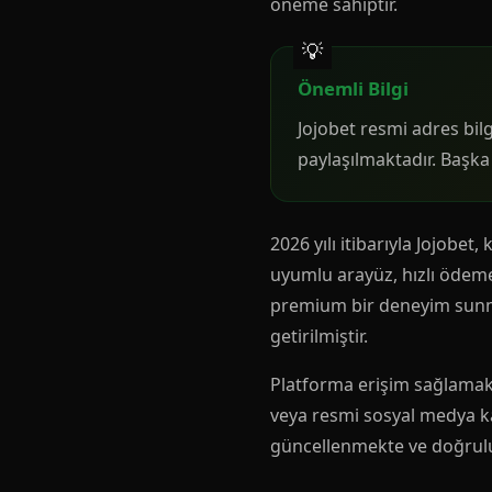
öneme sahiptir.
Önemli Bilgi
Jojobet resmi adres bil
paylaşılmaktadır. Başka
2026 yılı itibarıyla Jojobet
uyumlu arayüz, hızlı ödeme 
premium bir deneyim sun
getirilmiştir.
Platforma erişim sağlamak i
veya resmi sosyal medya kan
güncellenmekte ve doğrulu