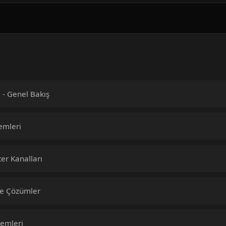
ı
6 - Genel Bakış
emleri
er Kanalları
ve Çözümler
lemleri