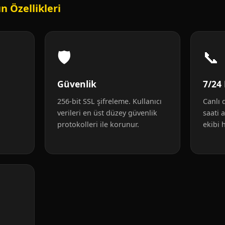
 Özellikleri
🛡️
📞
Güvenlik
7/24
a
256-bit SSL şifreleme. Kullanıcı
Canlı 
verileri en üst düzey güvenlik
saati 
protokolleri ile korunur.
ekibi 