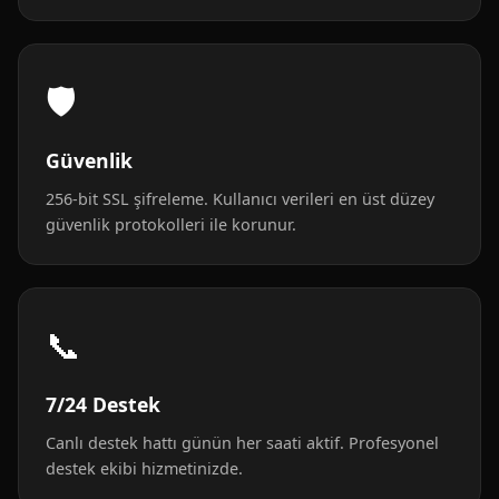
🛡️
Güvenlik
256-bit SSL şifreleme. Kullanıcı verileri en üst düzey
güvenlik protokolleri ile korunur.
📞
7/24 Destek
Canlı destek hattı günün her saati aktif. Profesyonel
destek ekibi hizmetinizde.