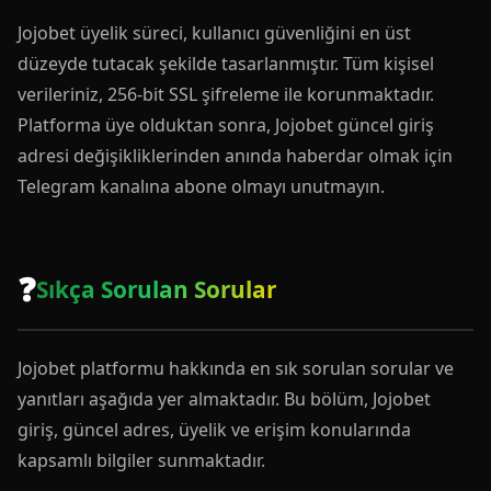
Jojobet üyelik süreci, kullanıcı güvenliğini en üst
düzeyde tutacak şekilde tasarlanmıştır. Tüm kişisel
verileriniz, 256-bit SSL şifreleme ile korunmaktadır.
Platforma üye olduktan sonra, Jojobet güncel giriş
adresi değişikliklerinden anında haberdar olmak için
Telegram kanalına abone olmayı unutmayın.
❓
Sıkça Sorulan Sorular
Jojobet platformu hakkında en sık sorulan sorular ve
yanıtları aşağıda yer almaktadır. Bu bölüm, Jojobet
giriş, güncel adres, üyelik ve erişim konularında
kapsamlı bilgiler sunmaktadır.