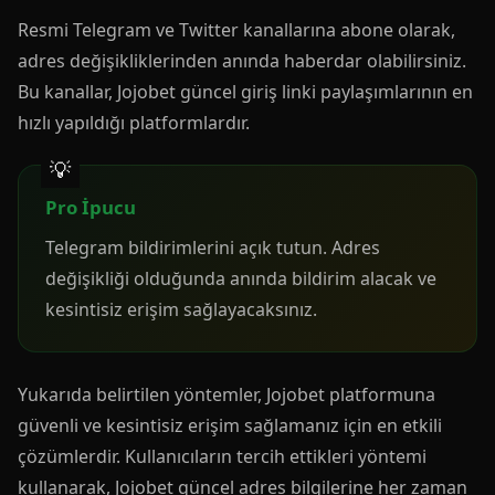
Resmi Telegram ve Twitter kanallarına abone olarak,
adres değişikliklerinden anında haberdar olabilirsiniz.
Bu kanallar, Jojobet güncel giriş linki paylaşımlarının en
hızlı yapıldığı platformlardır.
Pro İpucu
Telegram bildirimlerini açık tutun. Adres
değişikliği olduğunda anında bildirim alacak ve
kesintisiz erişim sağlayacaksınız.
Yukarıda belirtilen yöntemler, Jojobet platformuna
güvenli ve kesintisiz erişim sağlamanız için en etkili
çözümlerdir. Kullanıcıların tercih ettikleri yöntemi
kullanarak, Jojobet güncel adres bilgilerine her zaman