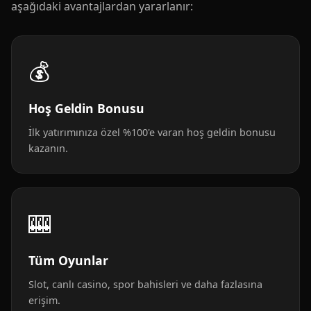
aşağıdaki avantajlardan yararlanır:
💰
Hoş Geldin Bonusu
İlk yatırımınıza özel %100'e varan hoş geldin bonusu
kazanın.
🎰
Tüm Oyunlar
Slot, canlı casino, spor bahisleri ve daha fazlasına
erişim.