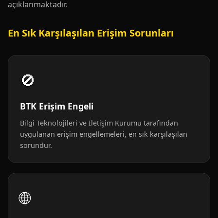
açıklanmaktadır.
En Sık Karşılaşılan Erişim Sorunları
🚫
BTK Erişim Engeli
Bilgi Teknolojileri ve İletişim Kurumu tarafından
uygulanan erişim engellemeleri, en sık karşılaşılan
sorundur.
🌐