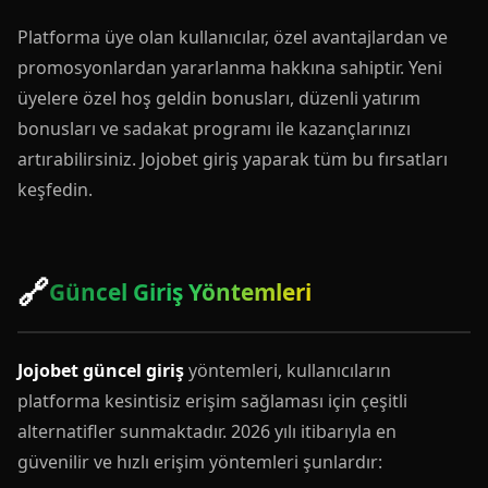
Platforma üye olan kullanıcılar, özel avantajlardan ve
promosyonlardan yararlanma hakkına sahiptir. Yeni
üyelere özel hoş geldin bonusları, düzenli yatırım
bonusları ve sadakat programı ile kazançlarınızı
artırabilirsiniz. Jojobet giriş yaparak tüm bu fırsatları
keşfedin.
🔗
Güncel Giriş Yöntemleri
Jojobet güncel giriş
yöntemleri, kullanıcıların
platforma kesintisiz erişim sağlaması için çeşitli
alternatifler sunmaktadır. 2026 yılı itibarıyla en
güvenilir ve hızlı erişim yöntemleri şunlardır: