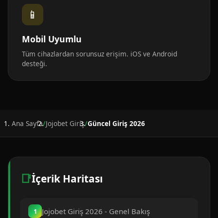
📱
Mobil Uyumlu
Tüm cihazlardan sorunsuz erişim. iOS ve Android
desteği.
Ana Sayfa
/
Jojobet Giriş
/
Güncel Giriş 2026
📑
İçerik Haritası
Jojobet Giriş 2026 - Genel Bakış
1