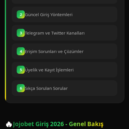
Güncel Giriş Yöntemleri
2
Telegram ve Twitter Kanalları
3
Erişim Sorunları ve Çözümler
4
Üyelik ve Kayıt İşlemleri
5
Sıkça Sorulan Sorular
6
🔥
Jojobet Giriş 2026 - Genel Bakış