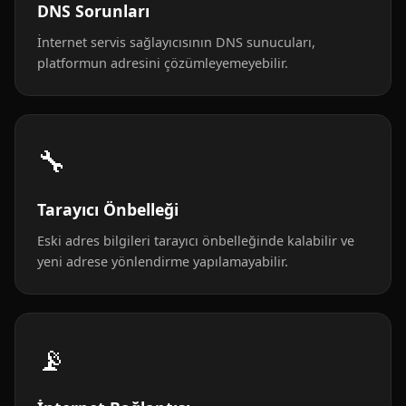
DNS Sorunları
İnternet servis sağlayıcısının DNS sunucuları,
platformun adresini çözümleyemeyebilir.
🔧
Tarayıcı Önbelleği
Eski adres bilgileri tarayıcı önbelleğinde kalabilir ve
yeni adrese yönlendirme yapılamayabilir.
📡