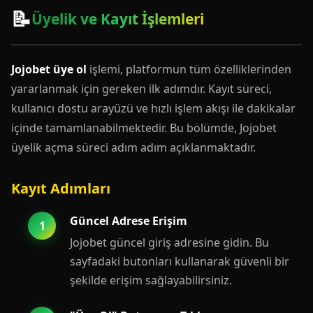
📝
Üyelik ve Kayıt İşlemleri
Jojobet üye ol
işlemi, platformun tüm özelliklerinden
yararlanmak için gereken ilk adımdır. Kayıt süreci,
kullanıcı dostu arayüzü ve hızlı işlem akışı ile dakikalar
içinde tamamlanabilmektedir. Bu bölümde, Jojobet
üyelik açma süreci adım adım açıklanmaktadır.
Kayıt Adımları
Güncel Adrese Erişim
Jojobet güncel giriş adresine gidin. Bu
sayfadaki butonları kullanarak güvenli bir
şekilde erişim sağlayabilirsiniz.