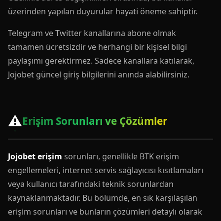
üzerinden yapılan duyurular hayati öneme sahiptir.
Telegram ve Twitter kanallarına abone olmak
tamamen ücretsizdir ve herhangi bir kişisel bilgi
paylaşımı gerektirmez. Sadece kanallara katılarak,
Jojobet güncel giriş bilgilerini anında alabilirsiniz.
⚠️
Erişim Sorunları ve Çözümler
Jojobet erişim
sorunları, genellikle BTK erişim
engellemeleri, internet servis sağlayıcısı kısıtlamaları
veya kullanıcı tarafındaki teknik sorunlardan
kaynaklanmaktadır. Bu bölümde, en sık karşılaşılan
erişim sorunları ve bunların çözümleri detaylı olarak