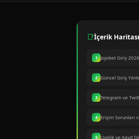
📑
İçerik Haritas
Jojobet Giriş 202
1
Güncel Giriş Yönt
2
Telegram ve Twitt
3
Erişim Sorunları 
4
Üyelik ve Kayıt İş
5