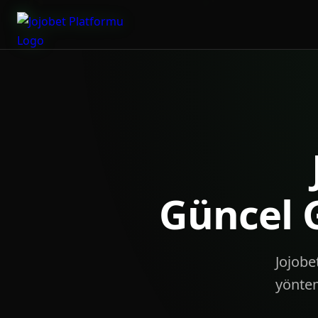
Güncel G
Jojobe
yöntem