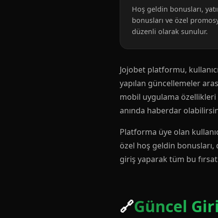
Hoş geldin bonusları, yat
bonusları ve özel promos
düzenli olarak sunulur.
Jojobet platformu, kullanıc
yapılan güncellemeler arası
mobil uygulama özellikler
anında haberdar olabilirsin
Platforma üye olan kullanı
özel hoş geldin bonusları, 
giriş yaparak tüm bu fırsat
Güncel Gir
🔗