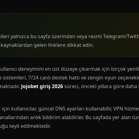
gileri yalnızca bu sayfa üzerinden veya resmi Telegram/Twit
 kaynaklardan gelen linklere dikkat edin.
, kullanıcı deneyimini en üst düzeye çıkarmak için birçok yenil
sistemleri, 7/24 canlı destek hattı ve zengin oyun seçenekler
maktadır.
Jojobet giriş 2026
süreci, önceki yıllara göre daha h
çin kullanıcılar, güncel DNS ayarları kullanabilir, VPN hizme
allarından anlık bildirim alabilirler. Bu sayfada yer alan tüm
ğu teyit edilmektedir.