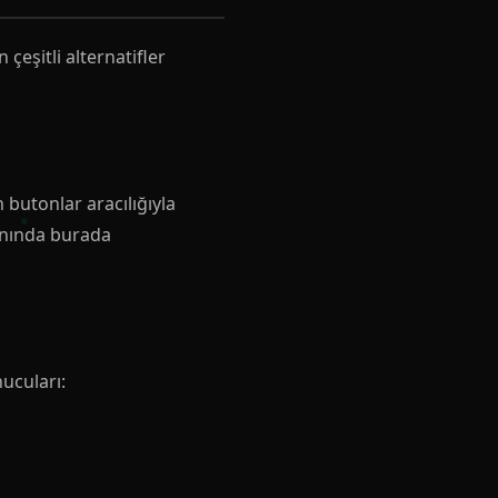
çeşitli alternatifler
 butonlar aracılığıyla
 anında burada
ucuları: