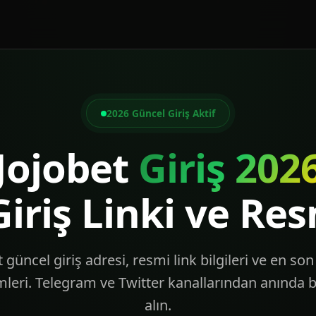
2026 Güncel Giriş Aktif
Jojobet
Giriş 202
iriş Linki ve Re
t güncel giriş adresi, resmi link bilgileri ve en son
leri. Telegram ve Twitter kanallarından anında b
alın.