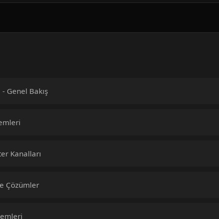
ı
6 - Genel Bakış
emleri
er Kanalları
ve Çözümler
lemleri