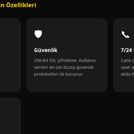
 Özellikleri
🛡️
📞
Güvenlik
7/24
a
256-bit SSL şifreleme. Kullanıcı
Canlı 
verileri en üst düzey güvenlik
saati 
protokolleri ile korunur.
ekibi 