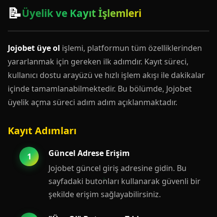
📝
Üyelik ve Kayıt İşlemleri
Jojobet üye ol
işlemi, platformun tüm özelliklerinden
yararlanmak için gereken ilk adımdır. Kayıt süreci,
kullanıcı dostu arayüzü ve hızlı işlem akışı ile dakikalar
içinde tamamlanabilmektedir. Bu bölümde, Jojobet
üyelik açma süreci adım adım açıklanmaktadır.
Kayıt Adımları
Güncel Adrese Erişim
Jojobet güncel giriş adresine gidin. Bu
sayfadaki butonları kullanarak güvenli bir
şekilde erişim sağlayabilirsiniz.