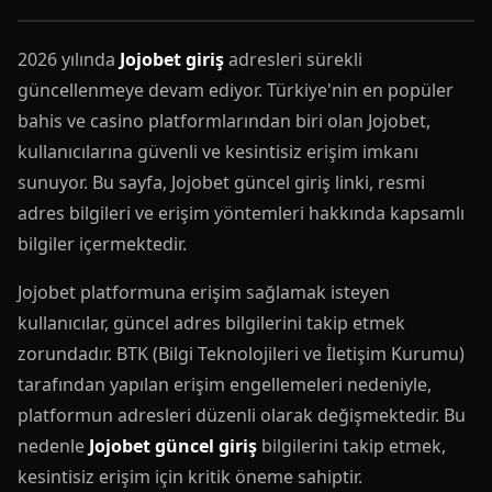
2026 yılında
Jojobet giriş
adresleri sürekli
güncellenmeye devam ediyor. Türkiye'nin en popüler
bahis ve casino platformlarından biri olan Jojobet,
kullanıcılarına güvenli ve kesintisiz erişim imkanı
sunuyor. Bu sayfa, Jojobet güncel giriş linki, resmi
adres bilgileri ve erişim yöntemleri hakkında kapsamlı
bilgiler içermektedir.
Jojobet platformuna erişim sağlamak isteyen
kullanıcılar, güncel adres bilgilerini takip etmek
zorundadır. BTK (Bilgi Teknolojileri ve İletişim Kurumu)
tarafından yapılan erişim engellemeleri nedeniyle,
platformun adresleri düzenli olarak değişmektedir. Bu
nedenle
Jojobet güncel giriş
bilgilerini takip etmek,
kesintisiz erişim için kritik öneme sahiptir.