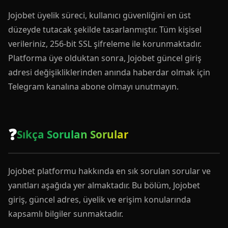
Jojobet üyelik süreci, kullanıcı güvenliğini en üst
düzeyde tutacak şekilde tasarlanmıştır. Tüm kişisel
verileriniz, 256-bit SSL şifreleme ile korunmaktadır.
Platforma üye olduktan sonra, Jojobet güncel giriş
adresi değişikliklerinden anında haberdar olmak için
Telegram kanalına abone olmayı unutmayın.
❓
Sıkça Sorulan Sorular
Jojobet platformu hakkında en sık sorulan sorular ve
yanıtları aşağıda yer almaktadır. Bu bölüm, Jojobet
giriş, güncel adres, üyelik ve erişim konularında
kapsamlı bilgiler sunmaktadır.