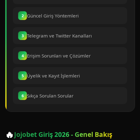
Güncel Giriş Yöntemleri
2
Telegram ve Twitter Kanalları
3
Erişim Sorunları ve Çözümler
4
Üyelik ve Kayıt İşlemleri
5
Sıkça Sorulan Sorular
6
🔥
Jojobet Giriş 2026 - Genel Bakış