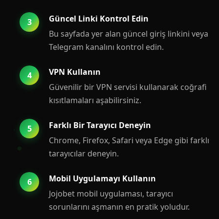
Güncel Linki Kontrol Edin
Bu sayfada yer alan güncel giriş linkini veya
Telegram kanalını kontrol edin.
VPN Kullanın
Güvenilir bir VPN servisi kullanarak coğrafi
kısıtlamaları aşabilirsiniz.
Farklı Bir Tarayıcı Deneyin
Chrome, Firefox, Safari veya Edge gibi farklı
tarayıcılar deneyin.
Mobil Uygulamayı Kullanın
Jojobet mobil uygulaması, tarayıcı
sorunlarını aşmanın en pratik yoludur.