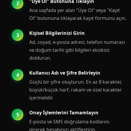
"Üye Ol" Butonuna Tıklayın
Ana sayfada yer alan "Üye Ol" veya "Kayıt
Ol" butonuna tıklayarak kayıt formunu açın.
Kişisel Bilgilerinizi Girin
Ad, soyad, e-posta adresi, telefon numarası
ve doğum tarihi gibi bilgileri eksiksiz
doldurun.
Kullanıcı Adı ve Şifre Belirleyin
Güçlü bir şifre oluşturun. En az 8 karakter,
büyük/küçük harf, rakam ve özel karakter
içermelidir.
Onay İşlemlerini Tamamlayın
E-posta ve SMS doğrulama kodlarını
girerek hesabınızı aktifleştirin.