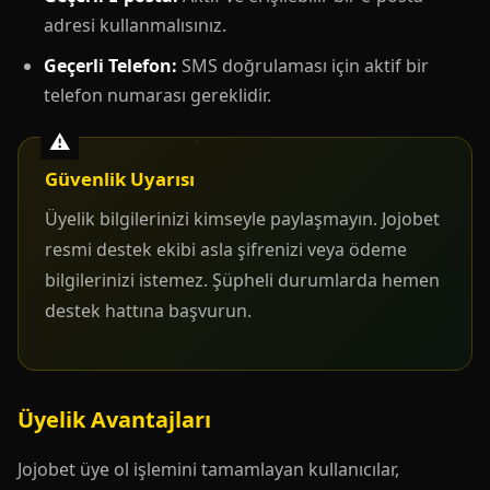
adresi kullanmalısınız.
Geçerli Telefon:
SMS doğrulaması için aktif bir
telefon numarası gereklidir.
Güvenlik Uyarısı
Üyelik bilgilerinizi kimseyle paylaşmayın. Jojobet
resmi destek ekibi asla şifrenizi veya ödeme
bilgilerinizi istemez. Şüpheli durumlarda hemen
destek hattına başvurun.
Üyelik Avantajları
Jojobet üye ol işlemini tamamlayan kullanıcılar,