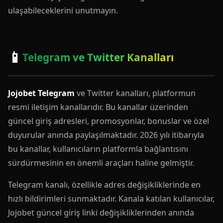
ulaşabileceklerini unutmayın.
📱
Telegram ve Twitter Kanalları
Jojobet Telegram
ve Twitter kanalları, platformun
resmi iletişim kanallarıdır. Bu kanallar üzerinden
güncel giriş adresleri, promosyonlar, bonuslar ve özel
duyurular anında paylaşılmaktadır. 2026 yılı itibarıyla
bu kanallar, kullanıcıların platformla bağlantısını
sürdürmesinin en önemli araçları haline gelmiştir.
Telegram kanalı, özellikle adres değişikliklerinde en
hızlı bildirimleri sunmaktadır. Kanala katılan kullanıcılar,
Jojobet güncel giriş linki değişikliklerinden anında