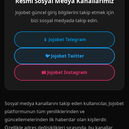
Resmi Sosyal Medya Kanallarımız
Jojobet güncel giriş bilgilerini takip etmek için
bizi sosyal medyada takip edin.
📱 Jojobet Telegram
🐦 Jojobet Twitter
📸 Jojobet Instagram
Sosyal medya kanallarını takip eden kullanıcılar, Jojobet
platformunun tüm yeniliklerinden ve
güncellemelerinden ilk haberdar olan kişilerdir.
Özellikle adres değişiklikleri sırasında, bu kanallar