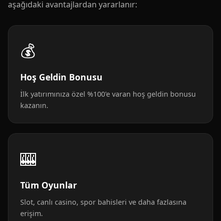
aşağıdaki avantajlardan yararlanır:
💰
Hoş Geldin Bonusu
İlk yatırımınıza özel %100'e varan hoş geldin bonusu
kazanın.
🎰
Tüm Oyunlar
Slot, canlı casino, spor bahisleri ve daha fazlasına
erişim.