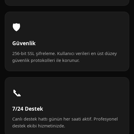
🛡️
Güvenlik
256-bit SSL şifreleme. Kullanıcı verileri en üst düzey
güvenlik protokolleri ile korunur.
📞
7/24 Destek
Canlı destek hattı günün her saati aktif. Profesyonel
destek ekibi hizmetinizde.