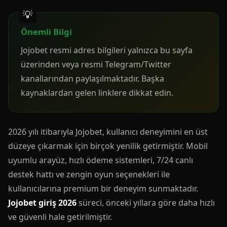
Önemli Bilgi
Jojobet resmi adres bilgileri yalnızca bu sayfa
üzerinden veya resmi Telegram/Twitter
kanallarından paylaşılmaktadır. Başka
kaynaklardan gelen linklere dikkat edin.
2026 yılı itibarıyla Jojobet, kullanıcı deneyimini en üst
düzeye çıkarmak için birçok yenilik getirmiştir. Mobil
uyumlu arayüz, hızlı ödeme sistemleri, 7/24 canlı
destek hattı ve zengin oyun seçenekleri ile
kullanıcılarına premium bir deneyim sunmaktadır.
Jojobet giriş 2026
süreci, önceki yıllara göre daha hızlı
ve güvenli hale getirilmiştir.