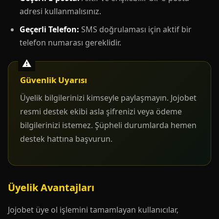
adresi kullanmalısınız.
Geçerli Telefon:
SMS doğrulaması için aktif bir
telefon numarası gereklidir.
Güvenlik Uyarısı
Üyelik bilgilerinizi kimseyle paylaşmayın. Jojobet
resmi destek ekibi asla şifrenizi veya ödeme
bilgilerinizi istemez. Şüpheli durumlarda hemen
destek hattına başvurun.
Üyelik Avantajları
Jojobet üye ol işlemini tamamlayan kullanıcılar,