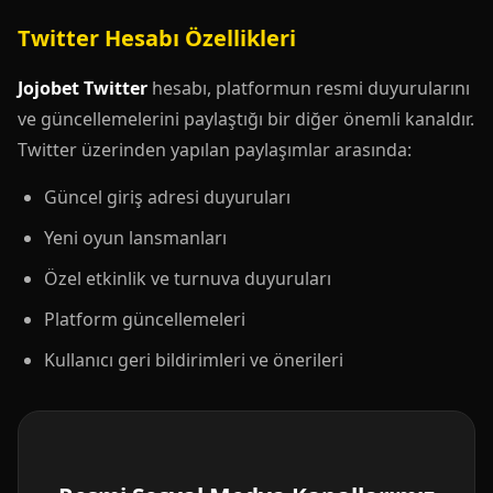
Twitter Hesabı Özellikleri
Jojobet Twitter
hesabı, platformun resmi duyurularını
ve güncellemelerini paylaştığı bir diğer önemli kanaldır.
Twitter üzerinden yapılan paylaşımlar arasında:
Güncel giriş adresi duyuruları
Yeni oyun lansmanları
Özel etkinlik ve turnuva duyuruları
Platform güncellemeleri
Kullanıcı geri bildirimleri ve önerileri