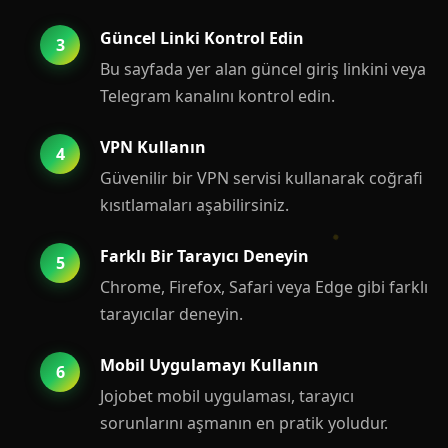
Güncel Linki Kontrol Edin
Bu sayfada yer alan güncel giriş linkini veya
Telegram kanalını kontrol edin.
VPN Kullanın
Güvenilir bir VPN servisi kullanarak coğrafi
kısıtlamaları aşabilirsiniz.
Farklı Bir Tarayıcı Deneyin
Chrome, Firefox, Safari veya Edge gibi farklı
tarayıcılar deneyin.
Mobil Uygulamayı Kullanın
Jojobet mobil uygulaması, tarayıcı
sorunlarını aşmanın en pratik yoludur.