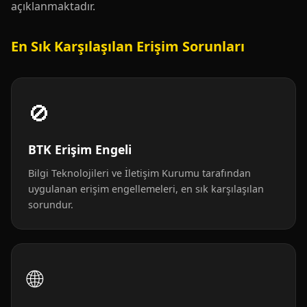
açıklanmaktadır.
En Sık Karşılaşılan Erişim Sorunları
🚫
BTK Erişim Engeli
Bilgi Teknolojileri ve İletişim Kurumu tarafından
uygulanan erişim engellemeleri, en sık karşılaşılan
sorundur.
🌐