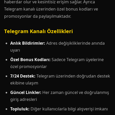
haberdar olur ve kesintisiz erişim sağlar. Ayrıca
Telegram kanalı üzerinden özel bonus kodları ve
promosyonlar da paylaşılmaktadır.
Telegram Kanalı Özellikleri
Anlık Bildirimler:
Adres değişikliklerinde anında
uyarı
Özel Bonus Kodları:
Sadece Telegram üyelerine
özel promosyonlar
7/24 Destek:
Telegram üzerinden doğrudan destek
ekibine ulaşım
Güncel Linkler:
Her zaman güncel ve doğrulanmış
giriş adresleri
Topluluk:
Diğer kullanıcılarla bilgi alışverişi imkanı