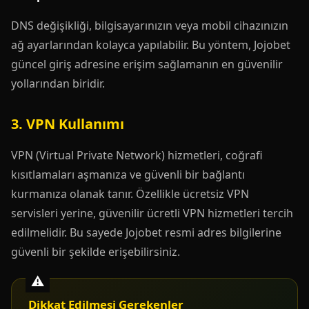
DNS değişikliği, bilgisayarınızın veya mobil cihazınızın
ağ ayarlarından kolayca yapılabilir. Bu yöntem, Jojobet
güncel giriş adresine erişim sağlamanın en güvenilir
yollarından biridir.
3. VPN Kullanımı
VPN (Virtual Private Network) hizmetleri, coğrafi
kısıtlamaları aşmanıza ve güvenli bir bağlantı
kurmanıza olanak tanır. Özellikle ücretsiz VPN
servisleri yerine, güvenilir ücretli VPN hizmetleri tercih
edilmelidir. Bu sayede Jojobet resmi adres bilgilerine
güvenli bir şekilde erişebilirsiniz.
Dikkat Edilmesi Gerekenler