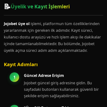
📝
Üyelik ve Kayıt İşlemleri
Jojobet üye ol
işlemi, platformun tüm özelliklerinden
yararlanmak için gereken ilk adımdır. Kayıt süreci,
kullanıcı dostu arayüzü ve hızlı işlem akışı ile dakikalar
içinde tamamlanabilmektedir. Bu bölümde, Jojobet
üyelik açma süreci adım adım açıklanmaktadır.
Kayıt Adımları
Güncel Adrese Erişim
Jojobet güncel giriş adresine gidin. Bu
sayfadaki butonları kullanarak güvenli bir
şekilde erişim sağlayabilirsiniz.