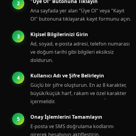
"Üye Ol" Butonuna Tıklayın
Ana sayfada yer alan "Üye Ol" veya "Kayıt
Ol" butonuna tıklayarak kayıt formunu açın.
Kişisel Bilgilerinizi Girin
Ad, soyad, e-posta adresi, telefon numarası
ve doğum tarihi gibi bilgileri eksiksiz
doldurun.
Kullanıcı Adı ve Şifre Belirleyin
Güçlü bir şifre oluşturun. En az 8 karakter,
büyük/küçük harf, rakam ve özel karakter
içermelidir.
Onay İşlemlerini Tamamlayın
E-posta ve SMS doğrulama kodlarını
girerek hesabınızı aktifleştirin.