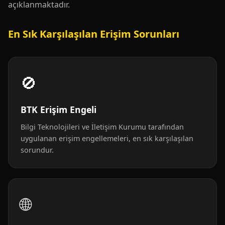
açıklanmaktadır.
En Sık Karşılaşılan Erişim Sorunları
🚫
BTK Erişim Engeli
Bilgi Teknolojileri ve İletişim Kurumu tarafından
uygulanan erişim engellemeleri, en sık karşılaşılan
sorundur.
🌐