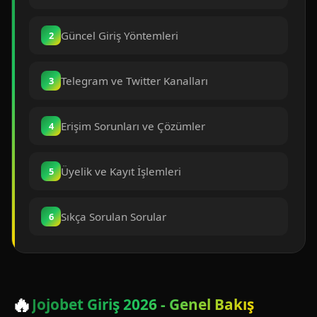
Güncel Giriş Yöntemleri
2
Telegram ve Twitter Kanalları
3
Erişim Sorunları ve Çözümler
4
Üyelik ve Kayıt İşlemleri
5
Sıkça Sorulan Sorular
6
🔥
Jojobet Giriş 2026 - Genel Bakış