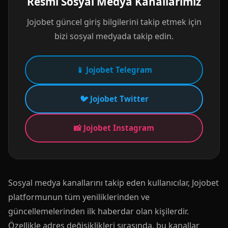
Resmi Sosyal Medya Kanallarımız
Jojobet güncel giriş bilgilerini takip etmek için
bizi sosyal medyada takip edin.
📱 Jojobet Telegram
🐦 Jojobet Twitter
📸 Jojobet Instagram
Sosyal medya kanallarını takip eden kullanıcılar, Jojobet
platformunun tüm yeniliklerinden ve
güncellemelerinden ilk haberdar olan kişilerdir.
Özellikle adres değişiklikleri sırasında, bu kanallar