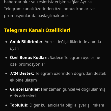
haberdar olur ve kesintisiz erişim sağlar. Ayrıca
Telegram kanalı üzerinden özel bonus kodları ve
promosyonlar da paylaşılmaktadır.
Telegram Kanalı Özellikleri
Anlık Bildirimler:
Adres değişikliklerinde anında
uyarı
Özel Bonus Kodları:
Sadece Telegram üyelerine
özel promosyonlar
7/24 Destek:
Telegram üzerinden doğrudan destek
ekibine ulaşım
Güncel Linkler:
Her zaman güncel ve doğrulanmış
giriş adresleri
Topluluk:
Diğer kullanıcılarla bilgi alışverişi imkanı